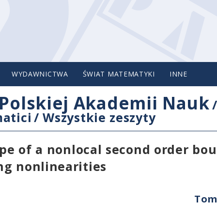
WYDAWNICTWA
ŚWIAT MATEMATYKI
INNE
Polskiej Akademii Nauk
atici
/
Wszystkie zeszyty
lope of a nonlocal second order bo
g nonlinearities
Tom 