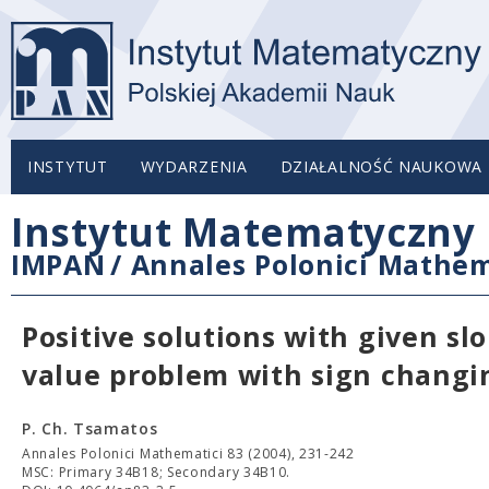
INSTYTUT
WYDARZENIA
DZIAŁALNOŚĆ NAUKOWA
Instytut Matematyczny 
IMPAN
/
Annales Polonici Mathem
Positive solutions with given s
value problem with sign changin
P. Ch. Tsamatos
Annales Polonici Mathematici 83 (2004), 231-242
MSC: Primary 34B18; Secondary 34B10.