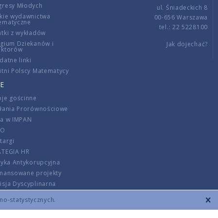
gresy Młodych
ul. Śniadeckich 8
kie wydawnictwa
00-656 Warszawa
ematyczne
tel.: 22 5228100
tki z wykładów
gium Dziekanów i
Jak dojechać?
ektorów
datne linki
tni Polscy Matematycy
E
je gościnne
ałania Prorównościowe
ca w IMPAN
DO
targi
ATEGIA HR
tyka Antykorupcyjna
inansowane projekty
sja Dyscyplinarna
rmator
zno-statystycznych.
szenie opłat