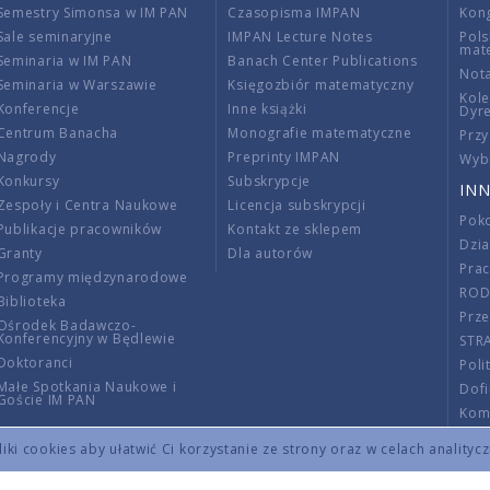
Semestry Simonsa w IM PAN
Czasopisma IMPAN
Kon
Sale seminaryjne
IMPAN Lecture Notes
Pols
mat
Seminaria w IM PAN
Banach Center Publications
Nota
Seminaria w Warszawie
Księgozbiór matematyczny
Kole
Konferencje
Inne książki
Dyr
Centrum Banacha
Monografie matematyczne
Przy
Nagrody
Preprinty IMPAN
Wybi
Konkursy
Subskrypcje
INN
Zespoły i Centra Naukowe
Licencja subskrypcji
Poko
Publikacje pracowników
Kontakt ze sklepem
Dzi
Granty
Dla autorów
Pra
Programy międzynarodowe
RO
Biblioteka
Prze
Ośrodek Badawczo-
Konferencyjny w Będlewie
STR
Doktoranci
Poli
Małe Spotkania Naukowe i
Dof
Goście IM PAN
Komi
Info
ki cookies aby ułatwić Ci korzystanie ze strony oraz w celach analityc
Wno