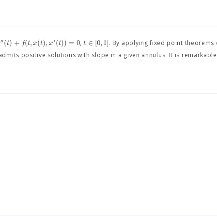
′′
′
(
)
+
(
,
(
)
,
(
)
)
=
0
∈
[
0
,
1
]
x
t
f
t
x
t
x
t
t
,
. By applying fixed point theorems
mits positive solutions with slope in a given annulus. It is remarkabl