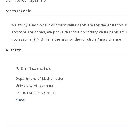
DOI: 10.4064/ap83-3-5
Streszczenie
We study a nonlocal boundary value problem for the equation
appropriate cones, we prove that this boundary value problem ad
≥
0
f
f
not assume
. Here the sign of the function
may change.
Autorzy
P. Ch. Tsamatos
Department of Mathematics
University of Ioannina
451 10 Ioannina, Greece
e-mail