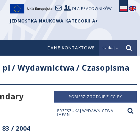
DLA PRACOWNIKÓW
JEDNOSTKA NAUKOWA KATEGORII A+
DANE KONTAKTOWE
szukaj...
/
pl
/
Wydawnictwa
/
Czasopisma
undary
POBIERZ ZGODNIE Z CC-BY
PRZESZUKAJ WYDAWNICTWA
IMPAN
83 / 2004