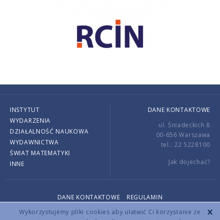
INSTYTUT
DANE KONTAKTOWE
WYDARZENIA
ul. Śniadeckich 8
DZIAŁALNOŚĆ NAUKOWA
00-656 Warszawa
WYDAWNICTWA
tel.: 22 5228100
ŚWIAT MATEMATYKI
Jak dojechać?
INNE
DANE KONTAKTOWE
REGULAMIN
Copyright © 2026 by IMPAN. All rights reserved.
Wykorzystujemy pliki cookies aby ułatwić Ci korzystanie ze