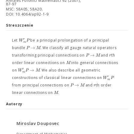
Annales Polonici Mathematici 92 (2007),
87-97
MSC: 58A05, 58A20.
DOI: 10.4064/ap92-1-9
Streszczenie
r
W
P
Let
be a principal prolongation of a principal
m
→
P
M
bundle
. We classify all gauge natural operators
→
P
M
r
transforming principal connections on
and
th
M
order linear connections on
into general connections
→
r
W
P
M
on
. We also describe all geometric
m
r
W
P
constructions of classical linear connections on
m
→
P
M
r
from principal connections on
and
th order
M
linear connections on
.
Autorzy
Miroslav Doupovec
Department of Mathematics