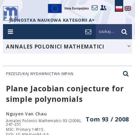
JEDNOSTKA NAUKOWA KATEGORII A+
szukaj...
ANNALES POLONICI MATHEMATICI
PRZESZUKAJ WYDAWNICTWA IMPAN
Plane Jacobian conjecture for
simple polynomials
Nguyen Van Chau
Tom 93 / 2008
Annales Polonici Mathematici 93 (2008),
247-251
MSC: Primary 14R15.
DOI: 10.4064/ap93-3-5