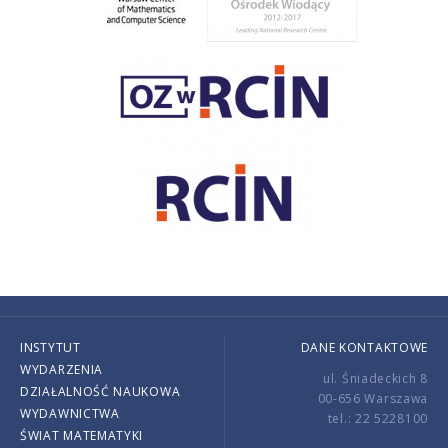
INSTYTUT
DANE KONTAKTOWE
WYDARZENIA
ul. Śniadeckich 8
DZIAŁALNOŚĆ NAUKOWA
00-656 Warszawa
WYDAWNICTWA
tel.: 22 5228100
ŚWIAT MATEMATYKI