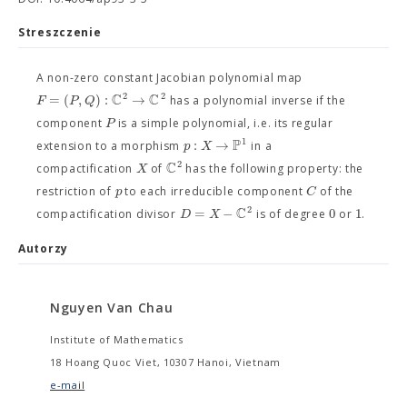
Streszczenie
A non-zero constant Jacobian polynomial map
C
C
2
2
=
(
,
)
:
→
F
P
Q
has a polynomial inverse if the
P
component
is a simple polynomial, i.e. its regular
P
1
:
→
p
X
extension to a morphism
in a
C
2
X
compactification
of
has the following property: the
p
C
restriction of
to each irreducible component
of the
C
2
=
−
0
1
D
X
compactification divisor
is of degree
or
.
Autorzy
Nguyen Van Chau
Institute of Mathematics
18 Hoang Quoc Viet, 10307 Hanoi, Vietnam
e-mail