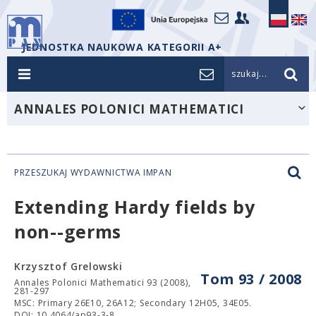
JEDNOSTKA NAUKOWA KATEGORII A+
szukaj...
ANNALES POLONICI MATHEMATICI
PRZESZUKAJ WYDAWNICTWA IMPAN
Extending Hardy fields by
non-
-germs
Krzysztof Grelowski
Tom 93 / 2008
Annales Polonici Mathematici 93 (2008),
281-297
MSC: Primary 26E10, 26A12; Secondary 12H05, 34E05.
DOI: 10.4064/ap93-3-8