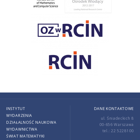
INSTYTUT
DANE KONTAKTOWE
WYDARZENIA
ul. Śniadeckich 8
DZIAŁALNOŚĆ NAUKOWA
00-656 Warszawa
WYDAWNICTWA
tel.: 22 5228100
ŚWIAT MATEMATYKI