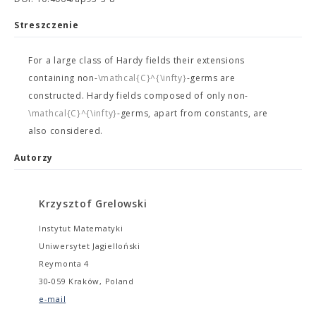
Streszczenie
For a large class of Hardy fields their extensions
containing non-
\mathcal{C}^{\infty}
-germs are
constructed. Hardy fields composed of only non-
\mathcal{C}^{\infty}
-germs, apart from constants, are
also considered.
Autorzy
Krzysztof Grelowski
Instytut Matematyki
Uniwersytet Jagielloński
Reymonta 4
30-059 Kraków, Poland
e-mail