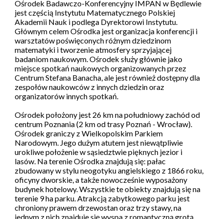
Ośrodek Badawczo-Konferencyjny IMPAN w Będlewie
jest częścią Instytutu Matematycznego Polskiej
Akademii Nauk i podlega Dyrektorowi Instytutu.
Głównym celem Ośrodka jest organizacja konferencji i
warsztatów poświęconych różnym dziedzinom
matematyki i tworzenie atmosfery sprzyjającej
badaniom naukowym. Ośrodek służy głównie jako
miejsce spotkań naukowych organizowanych przez
Centrum Stefana Banacha, ale jest również dostępny dla
zespołów naukowców z innych dziedzin oraz
organizatorów innych spotkań.
Ośrodek położony jest 26 km na południowy zachód od
centrum Poznania (2 km od trasy Poznań - Wrocław).
Ośrodek graniczy z Wielkopolskim Parkiem
Narodowym. Jego dużym atutem jest niewątpliwie
urokliwe położenie w sąsiedztwie pięknych jezior i
lasów. Na terenie Ośrodka znajdują się: pałac
zbudowany w stylu neogotyku angielskiego z 1866 roku,
oficyny dworskie, a także nowocześnie wyposażony
budynek hotelowy. Wszystkie te obiekty znajdują się na
terenie 9 ha parku. Atrakcją zabytkowego parku jest
chroniony prawem drzewostan oraz trzy stawy, na
jednym z nich znajduje się wyspa z romantyczną grotą.