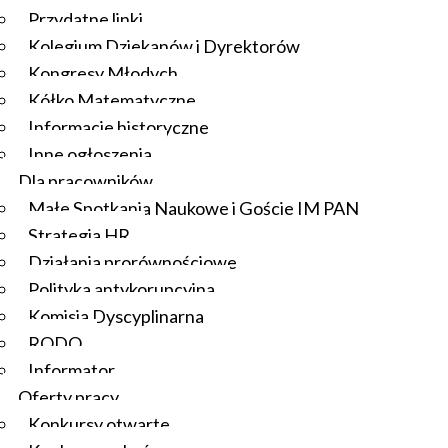
Przydatne linki
Kolegium Dziekanów i Dyrektorów
Kongresy Młodych
Kółko Matematyczne
Informacje historyczne
Inne ogłoszenia
Dla pracowników
Małe Spotkania Naukowe i Goście IM PAN
Strategia HR
Działania prorównościowe
Polityka antykorupcyjna
Komisja Dyscyplinarna
RODO
Informator
Oferty pracy
Konkursy otwarte