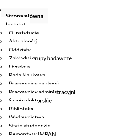
Strona główna
Instytut
O Instytucie
Aktualności
Oddziały
Zakłady i grupy badawcze
Dyrekcja
Rada Naukowa
Pracownicy naukowi
Pracownicy administracyjni
Szkoły doktorskie
Biblioteka
Wydawnictwa
Staże studenckie
Remonty w IMPAN