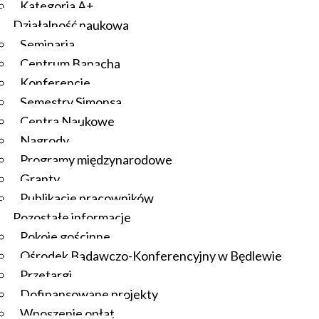
Kategoria A+
Działalność naukowa
Seminaria
Centrum Banacha
Konferencje
Semestry Simonsa
Centra Naukowe
Nagrody
Programy międzynarodowe
Granty
Publikacje pracowników
Pozostałe informacje
Pokoje gościnne
Ośrodek Badawczo-Konferencyjny w Będlewie
Przetargi
Dofinansowane projekty
Wnoszenie opłat