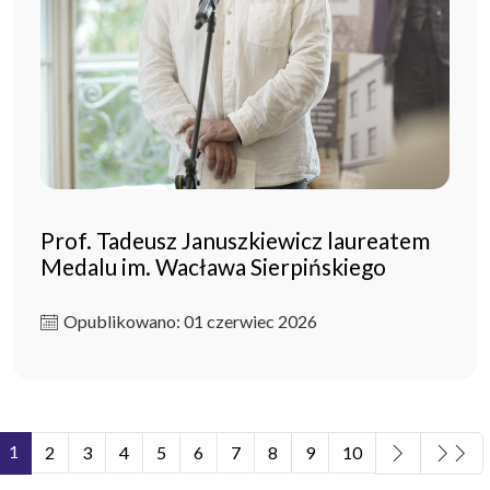
Prof. Tadeusz Januszkiewicz laureatem
Medalu im. Wacława Sierpińskiego
Opublikowano: 01 czerwiec 2026
1
2
3
4
5
6
7
8
9
10
Strona 1 z 11