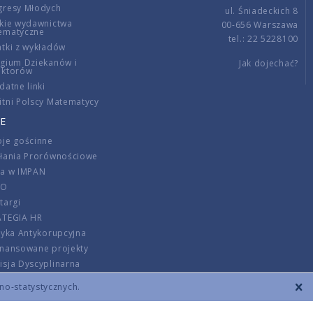
gresy Młodych
ul. Śniadeckich 8
kie wydawnictwa
00-656 Warszawa
ematyczne
tel.: 22 5228100
tki z wykładów
gium Dziekanów i
Jak dojechać?
ektorów
datne linki
tni Polscy Matematycy
E
je gościnne
ałania Prorównościowe
ca w IMPAN
DO
targi
ATEGIA HR
tyka Antykorupcyjna
inansowane projekty
sja Dyscyplinarna
rmator
zno-statystycznych.
szenie opłat