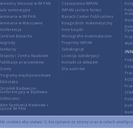
Semestry Simonsa w IM PAN
Czasopisma IMPAN
Kon
Sale seminaryjne
IMPAN Lecture Notes
Pols
mat
Seminaria w IM PAN
Banach Center Publications
Nota
Seminaria w Warszawie
Księgozbiór matematyczny
Kole
Konferencje
Inne książki
Dyr
Centrum Banacha
Monografie matematyczne
Przy
Nagrody
Preprinty IMPAN
Wybi
Konkursy
Subskrypcje
INN
Zespoły i Centra Naukowe
Licencja subskrypcji
Poko
Publikacje pracowników
Kontakt ze sklepem
Dzi
Granty
Dla autorów
Pra
Programy międzynarodowe
RO
Biblioteka
Prze
Ośrodek Badawczo-
Konferencyjny w Będlewie
STR
Doktoranci
Poli
Małe Spotkania Naukowe i
Dof
Goście IM PAN
Komi
Info
ki cookies aby ułatwić Ci korzystanie ze strony oraz w celach analityc
Wno