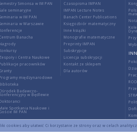
Semestry Simonsa w IM PAN
Czasopisma IMPAN
Kon
Sale seminaryjne
IMPAN Lecture Notes
Pols
mat
Seminaria w IM PAN
Banach Center Publications
Nota
Seminaria w Warszawie
Księgozbiór matematyczny
Kole
Konferencje
Inne książki
Dyr
Centrum Banacha
Monografie matematyczne
Przy
Nagrody
Preprinty IMPAN
Wybi
Konkursy
Subskrypcje
INN
Zespoły i Centra Naukowe
Licencja subskrypcji
Poko
Publikacje pracowników
Kontakt ze sklepem
Dzi
Granty
Dla autorów
Pra
Programy międzynarodowe
RO
Biblioteka
Prze
Ośrodek Badawczo-
Konferencyjny w Będlewie
STR
Doktoranci
Poli
Małe Spotkania Naukowe i
Dof
Goście IM PAN
Komi
Info
ki cookies aby ułatwić Ci korzystanie ze strony oraz w celach analityc
Wno