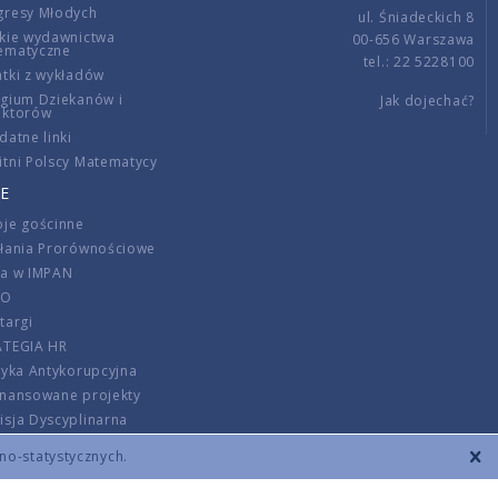
gresy Młodych
ul. Śniadeckich 8
kie wydawnictwa
00-656 Warszawa
ematyczne
tel.: 22 5228100
tki z wykładów
gium Dziekanów i
Jak dojechać?
ektorów
datne linki
tni Polscy Matematycy
E
je gościnne
ałania Prorównościowe
ca w IMPAN
DO
targi
ATEGIA HR
tyka Antykorupcyjna
inansowane projekty
sja Dyscyplinarna
rmator
zno-statystycznych.
szenie opłat