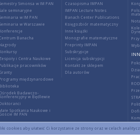
Semestry Simonsa w IM PAN
Czasopisma IMPAN
Kon
Sale seminaryjne
IMPAN Lecture Notes
Pols
mat
Seminaria w IM PAN
Banach Center Publications
Nota
Seminaria w Warszawie
Księgozbiór matematyczny
Kole
Konferencje
Inne książki
Dyr
Centrum Banacha
Monografie matematyczne
Przy
Nagrody
Preprinty IMPAN
Wybi
Konkursy
Subskrypcje
INN
Zespoły i Centra Naukowe
Licencja subskrypcji
Poko
Publikacje pracowników
Kontakt ze sklepem
Dzi
Granty
Dla autorów
Pra
Programy międzynarodowe
RO
Biblioteka
Prze
Ośrodek Badawczo-
Konferencyjny w Będlewie
STR
Doktoranci
Poli
Małe Spotkania Naukowe i
Dof
Goście IM PAN
Komi
Info
ki cookies aby ułatwić Ci korzystanie ze strony oraz w celach analityc
Wno