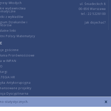
gresy Młodych
ul. Śniadeckich 8
kie wydawnictwa
00-656 Warszawa
ematyczne
tel.: 22 5228100
tki z wykładów
gium Dziekanów i
Jak dojechać?
ektorów
datne linki
tni Polscy Matematycy
E
je gościnne
ałania Prorównościowe
ca w IMPAN
DO
targi
ATEGIA HR
tyka Antykorupcyjna
inansowane projekty
sja Dyscyplinarna
rmator
zno-statystycznych.
szenie opłat