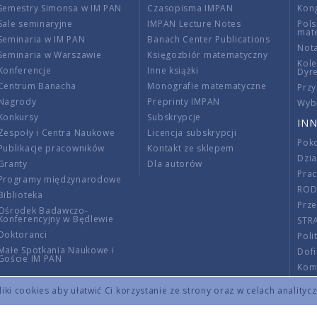
Semestry Simonsa w IM PAN
Czasopisma IMPAN
Kon
Sale seminaryjne
IMPAN Lecture Notes
Pols
mat
Seminaria w IM PAN
Banach Center Publications
Nota
Seminaria w Warszawie
Księgozbiór matematyczny
Kole
Konferencje
Inne książki
Dyr
Centrum Banacha
Monografie matematyczne
Przy
Nagrody
Preprinty IMPAN
Wybi
Konkursy
Subskrypcje
INN
Zespoły i Centra Naukowe
Licencja subskrypcji
Poko
Publikacje pracowników
Kontakt ze sklepem
Dzi
Granty
Dla autorów
Pra
Programy międzynarodowe
RO
Biblioteka
Prze
Ośrodek Badawczo-
Konferencyjny w Będlewie
STR
Doktoranci
Poli
Małe Spotkania Naukowe i
Dof
Goście IM PAN
Komi
Info
ki cookies aby ułatwić Ci korzystanie ze strony oraz w celach analityc
Wno