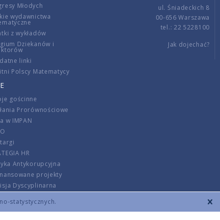
gresy Młodych
ul. Śniadeckich 8
kie wydawnictwa
00-656 Warszawa
ematyczne
tel.: 22 5228100
tki z wykładów
gium Dziekanów i
Jak dojechać?
ektorów
datne linki
tni Polscy Matematycy
E
je gościnne
ałania Prorównościowe
ca w IMPAN
DO
targi
ATEGIA HR
tyka Antykorupcyjna
inansowane projekty
sja Dyscyplinarna
rmator
zno-statystycznych.
szenie opłat