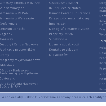
Semestry Simonsa w IM PAN
Czasopisma IMPAN
Kon
Sale seminaryjne
IMPAN Lecture Notes
Pols
mat
Seminaria w IM PAN
Banach Center Publications
Nota
Seminaria w Warszawie
Księgozbiór matematyczny
Kole
Konferencje
Inne książki
Dyr
Centrum Banacha
Monografie matematyczne
Przy
Nagrody
Preprinty IMPAN
Wybi
Konkursy
Subskrypcje
INN
Zespoły i Centra Naukowe
Licencja subskrypcji
Poko
Publikacje pracowników
Kontakt ze sklepem
Dzi
Granty
Dla autorów
Pra
Programy międzynarodowe
RO
Biblioteka
Prze
Ośrodek Badawczo-
Konferencyjny w Będlewie
STR
Doktoranci
Poli
Małe Spotkania Naukowe i
Dof
Goście IM PAN
Komi
Info
ki cookies aby ułatwić Ci korzystanie ze strony oraz w celach analityc
Wno