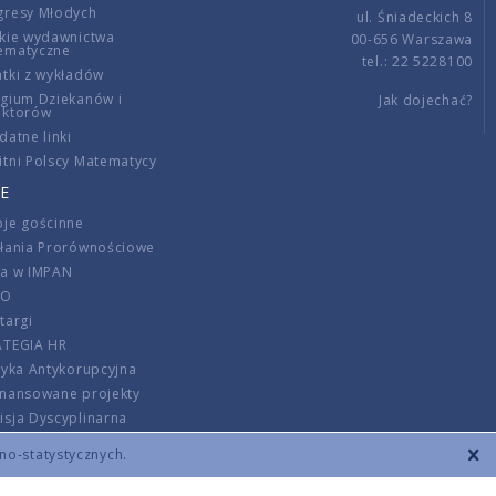
gresy Młodych
ul. Śniadeckich 8
kie wydawnictwa
00-656 Warszawa
ematyczne
tel.: 22 5228100
tki z wykładów
gium Dziekanów i
Jak dojechać?
ektorów
datne linki
tni Polscy Matematycy
E
je gościnne
ałania Prorównościowe
ca w IMPAN
DO
targi
ATEGIA HR
tyka Antykorupcyjna
inansowane projekty
sja Dyscyplinarna
rmator
zno-statystycznych.
szenie opłat