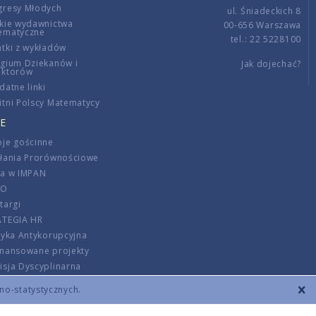
gresy Młodych
ul. Śniadeckich 8
kie wydawnictwa
00-656 Warszawa
ematyczne
tel.: 22 5228100
tki z wykładów
gium Dziekanów i
Jak dojechać?
ektorów
datne linki
tni Polscy Matematycy
E
je gościnne
ałania Prorównościowe
ca w IMPAN
DO
targi
ATEGIA HR
tyka Antykorupcyjna
inansowane projekty
sja Dyscyplinarna
rmator
zno-statystycznych.
szenie opłat