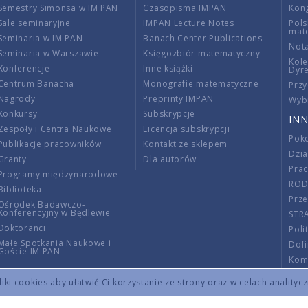
Semestry Simonsa w IM PAN
Czasopisma IMPAN
Kon
Sale seminaryjne
IMPAN Lecture Notes
Pols
mat
Seminaria w IM PAN
Banach Center Publications
Nota
Seminaria w Warszawie
Księgozbiór matematyczny
Kole
Konferencje
Inne książki
Dyr
Centrum Banacha
Monografie matematyczne
Przy
Nagrody
Preprinty IMPAN
Wybi
Konkursy
Subskrypcje
INN
Zespoły i Centra Naukowe
Licencja subskrypcji
Poko
Publikacje pracowników
Kontakt ze sklepem
Dzi
Granty
Dla autorów
Pra
Programy międzynarodowe
RO
Biblioteka
Prze
Ośrodek Badawczo-
Konferencyjny w Będlewie
STR
Doktoranci
Poli
Małe Spotkania Naukowe i
Dof
Goście IM PAN
Komi
Info
ki cookies aby ułatwić Ci korzystanie ze strony oraz w celach analityc
Wno