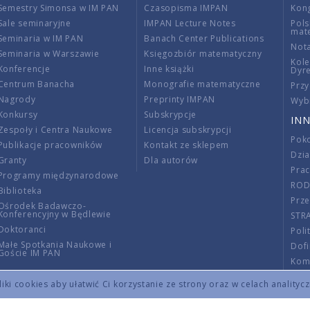
Semestry Simonsa w IM PAN
Czasopisma IMPAN
Kon
Sale seminaryjne
IMPAN Lecture Notes
Pols
mat
Seminaria w IM PAN
Banach Center Publications
Nota
Seminaria w Warszawie
Księgozbiór matematyczny
Kole
Konferencje
Inne książki
Dyr
Centrum Banacha
Monografie matematyczne
Przy
Nagrody
Preprinty IMPAN
Wybi
Konkursy
Subskrypcje
INN
Zespoły i Centra Naukowe
Licencja subskrypcji
Poko
Publikacje pracowników
Kontakt ze sklepem
Dzi
Granty
Dla autorów
Pra
Programy międzynarodowe
RO
Biblioteka
Prze
Ośrodek Badawczo-
Konferencyjny w Będlewie
STR
Doktoranci
Poli
Małe Spotkania Naukowe i
Dof
Goście IM PAN
Komi
Info
ki cookies aby ułatwić Ci korzystanie ze strony oraz w celach analityc
Wno