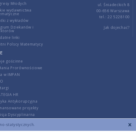
gresy Młodych
ul. Śniadeckich 8
kie wydawnictwa
00-656 Warszawa
ematyczne
tel.: 22 5228100
tki z wykładów
gium Dziekanów i
Jak dojechać?
ektorów
datne linki
tni Polscy Matematycy
E
je gościnne
ałania Prorównościowe
ca w IMPAN
DO
targi
ATEGIA HR
tyka Antykorupcyjna
inansowane projekty
sja Dyscyplinarna
rmator
zno-statystycznych.
szenie opłat