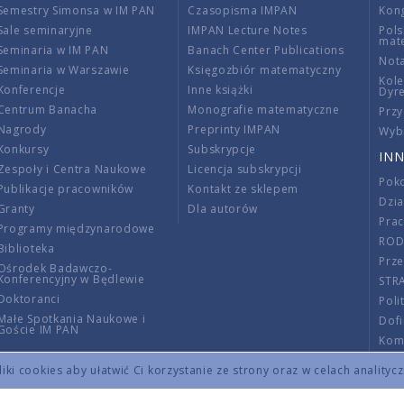
Semestry Simonsa w IM PAN
Czasopisma IMPAN
Kon
Sale seminaryjne
IMPAN Lecture Notes
Pols
mat
Seminaria w IM PAN
Banach Center Publications
Nota
Seminaria w Warszawie
Księgozbiór matematyczny
Kole
Konferencje
Inne książki
Dyr
Centrum Banacha
Monografie matematyczne
Przy
Nagrody
Preprinty IMPAN
Wybi
Konkursy
Subskrypcje
INN
Zespoły i Centra Naukowe
Licencja subskrypcji
Poko
Publikacje pracowników
Kontakt ze sklepem
Dzi
Granty
Dla autorów
Pra
Programy międzynarodowe
RO
Biblioteka
Prze
Ośrodek Badawczo-
Konferencyjny w Będlewie
STR
Doktoranci
Poli
Małe Spotkania Naukowe i
Dof
Goście IM PAN
Komi
Info
ki cookies aby ułatwić Ci korzystanie ze strony oraz w celach analityc
Wno