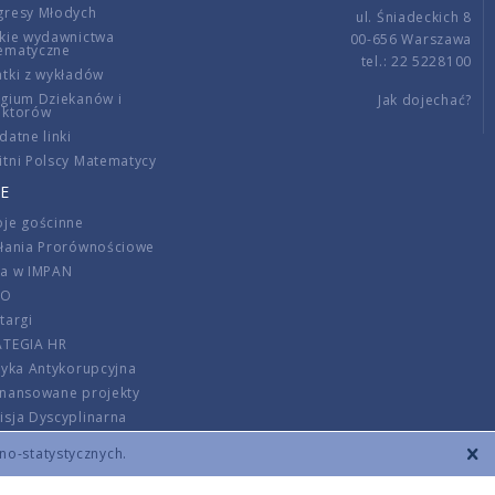
gresy Młodych
ul. Śniadeckich 8
kie wydawnictwa
00-656 Warszawa
ematyczne
tel.: 22 5228100
tki z wykładów
gium Dziekanów i
Jak dojechać?
ektorów
datne linki
tni Polscy Matematycy
E
je gościnne
ałania Prorównościowe
ca w IMPAN
DO
targi
ATEGIA HR
tyka Antykorupcyjna
inansowane projekty
sja Dyscyplinarna
rmator
zno-statystycznych.
szenie opłat