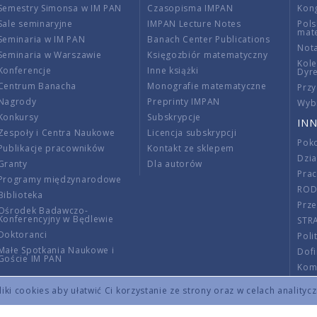
Semestry Simonsa w IM PAN
Czasopisma IMPAN
Kon
Sale seminaryjne
IMPAN Lecture Notes
Pols
mat
Seminaria w IM PAN
Banach Center Publications
Nota
Seminaria w Warszawie
Księgozbiór matematyczny
Kole
Konferencje
Inne książki
Dyr
Centrum Banacha
Monografie matematyczne
Przy
Nagrody
Preprinty IMPAN
Wybi
Konkursy
Subskrypcje
INN
Zespoły i Centra Naukowe
Licencja subskrypcji
Poko
Publikacje pracowników
Kontakt ze sklepem
Dzi
Granty
Dla autorów
Pra
Programy międzynarodowe
RO
Biblioteka
Prze
Ośrodek Badawczo-
Konferencyjny w Będlewie
STR
Doktoranci
Poli
Małe Spotkania Naukowe i
Dof
Goście IM PAN
Komi
Info
ki cookies aby ułatwić Ci korzystanie ze strony oraz w celach analityc
Wno