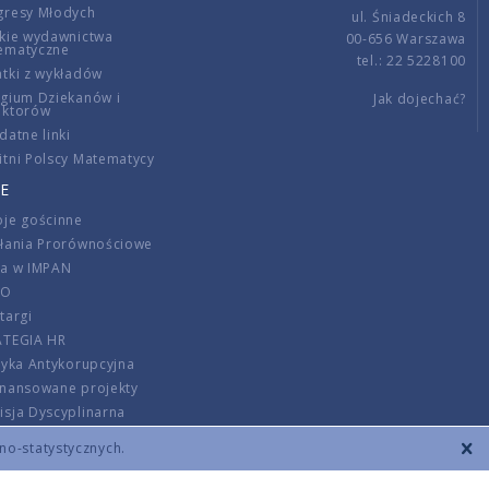
gresy Młodych
ul. Śniadeckich 8
kie wydawnictwa
00-656 Warszawa
ematyczne
tel.: 22 5228100
tki z wykładów
gium Dziekanów i
Jak dojechać?
ektorów
datne linki
tni Polscy Matematycy
E
je gościnne
ałania Prorównościowe
ca w IMPAN
DO
targi
ATEGIA HR
tyka Antykorupcyjna
inansowane projekty
sja Dyscyplinarna
rmator
zno-statystycznych.
szenie opłat