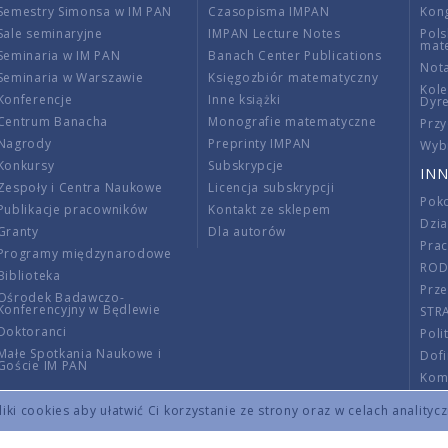
Semestry Simonsa w IM PAN
Czasopisma IMPAN
Kon
Sale seminaryjne
IMPAN Lecture Notes
Pols
mat
Seminaria w IM PAN
Banach Center Publications
Nota
Seminaria w Warszawie
Księgozbiór matematyczny
Kole
Konferencje
Inne książki
Dyr
Centrum Banacha
Monografie matematyczne
Przy
Nagrody
Preprinty IMPAN
Wybi
Konkursy
Subskrypcje
INN
Zespoły i Centra Naukowe
Licencja subskrypcji
Poko
Publikacje pracowników
Kontakt ze sklepem
Dzi
Granty
Dla autorów
Pra
Programy międzynarodowe
RO
Biblioteka
Prze
Ośrodek Badawczo-
Konferencyjny w Będlewie
STR
Doktoranci
Poli
Małe Spotkania Naukowe i
Dof
Goście IM PAN
Komi
Info
ki cookies aby ułatwić Ci korzystanie ze strony oraz w celach analityc
Wno