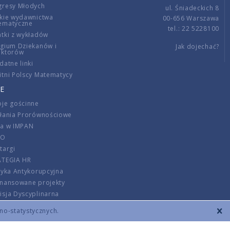
gresy Młodych
ul. Śniadeckich 8
kie wydawnictwa
00-656 Warszawa
ematyczne
tel.: 22 5228100
tki z wykładów
gium Dziekanów i
Jak dojechać?
ektorów
datne linki
tni Polscy Matematycy
E
je gościnne
ałania Prorównościowe
ca w IMPAN
DO
targi
ATEGIA HR
tyka Antykorupcyjna
inansowane projekty
sja Dyscyplinarna
rmator
zno-statystycznych.
szenie opłat