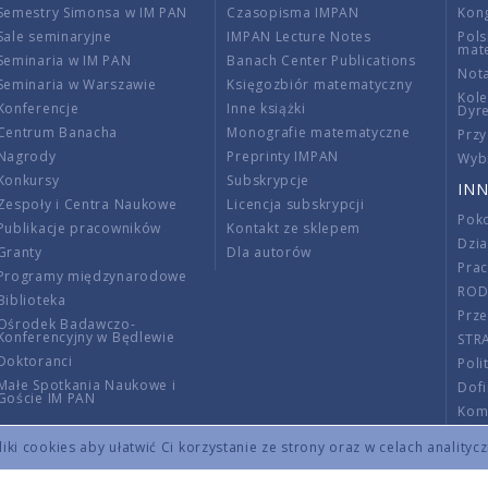
Semestry Simonsa w IM PAN
Czasopisma IMPAN
Kon
Sale seminaryjne
IMPAN Lecture Notes
Pols
mat
Seminaria w IM PAN
Banach Center Publications
Nota
Seminaria w Warszawie
Księgozbiór matematyczny
Kole
Konferencje
Inne książki
Dyr
Centrum Banacha
Monografie matematyczne
Przy
Nagrody
Preprinty IMPAN
Wybi
Konkursy
Subskrypcje
INN
Zespoły i Centra Naukowe
Licencja subskrypcji
Poko
Publikacje pracowników
Kontakt ze sklepem
Dzi
Granty
Dla autorów
Pra
Programy międzynarodowe
RO
Biblioteka
Prze
Ośrodek Badawczo-
Konferencyjny w Będlewie
STR
Doktoranci
Poli
Małe Spotkania Naukowe i
Dof
Goście IM PAN
Komi
Info
ki cookies aby ułatwić Ci korzystanie ze strony oraz w celach analityc
Wno