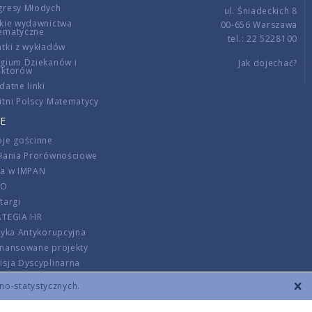
gresy Młodych
ul. Śniadeckich 8
kie wydawnictwa
00-656 Warszawa
ematyczne
tel.: 22 5228100
tki z wykładów
gium Dziekanów i
Jak dojechać?
ektorów
datne linki
tni Polscy Matematycy
E
je gościnne
ałania Prorównościowe
ca w IMPAN
DO
targi
ATEGIA HR
tyka Antykorupcyjna
inansowane projekty
sja Dyscyplinarna
rmator
zno-statystycznych.
szenie opłat