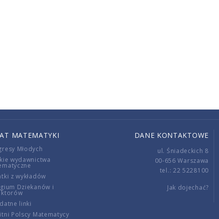
IAT MATEMATYKI
DANE KONTAKTOWE
gresy Młodych
ul. Śniadeckich 8
kie wydawnictwa
00-656 Warszawa
ematyczne
tel.: 22 5228100
tki z wykładów
gium Dziekanów i
Jak dojechać?
ektorów
datne linki
tni Polscy Matematycy