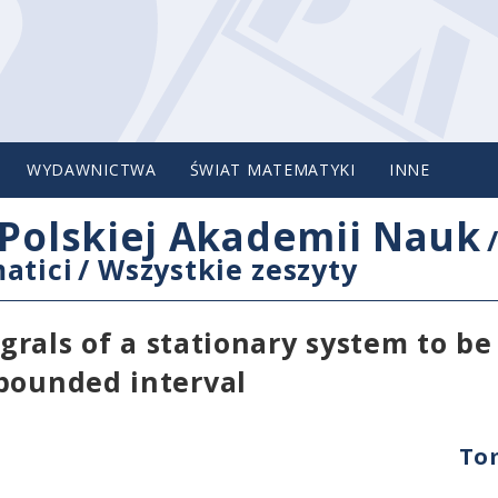
WYDAWNICTWA
ŚWIAT MATEMATYKI
INNE
Polskiej Akademii Nauk
atici
/
Wszystkie zeszyty
egrals of a stationary system to be
nbounded interval
Tom