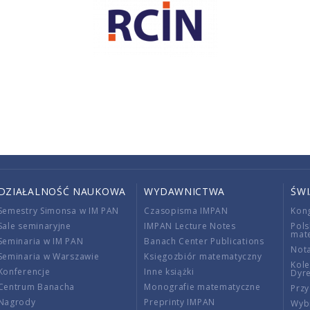
DZIAŁALNOŚĆ NAUKOWA
WYDAWNICTWA
ŚW
Semestry Simonsa w IM PAN
Czasopisma IMPAN
Kon
Sale seminaryjne
IMPAN Lecture Notes
Pols
mat
Seminaria w IM PAN
Banach Center Publications
Nota
Seminaria w Warszawie
Księgozbiór matematyczny
Kole
Konferencje
Inne książki
Dyr
Centrum Banacha
Monografie matematyczne
Przy
Nagrody
Preprinty IMPAN
Wybi