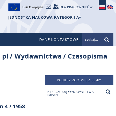
DLA PRACOWNIKÓW
JEDNOSTKA NAUKOWA KATEGORII A+
DANE KONTAKTOWE
szukaj...
/
pl
/
Wydawnictwa
/
Czasopisma
POBIERZ ZGODNIE Z CC-BY
PRZESZUKAJ WYDAWNICTWA
IMPAN
 4 / 1958