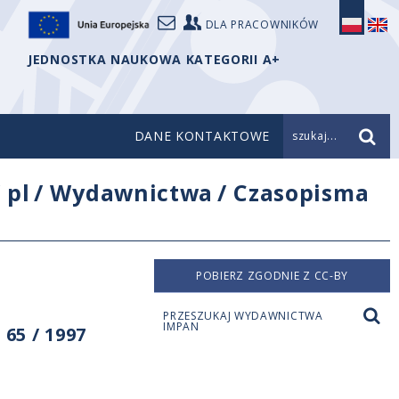
DLA PRACOWNIKÓW
JEDNOSTKA NAUKOWA KATEGORII A+
DANE KONTAKTOWE
szukaj...
/
pl
/
Wydawnictwa
/
Czasopisma
POBIERZ ZGODNIE Z CC-BY
PRZESZUKAJ WYDAWNICTWA
IMPAN
65 / 1997