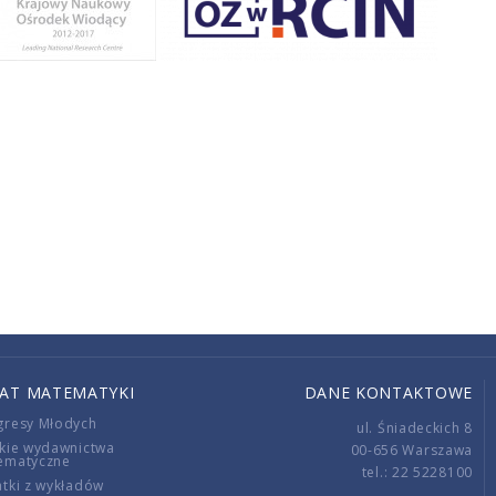
IAT MATEMATYKI
DANE KONTAKTOWE
gresy Młodych
ul. Śniadeckich 8
kie wydawnictwa
00-656 Warszawa
ematyczne
tel.: 22 5228100
tki z wykładów