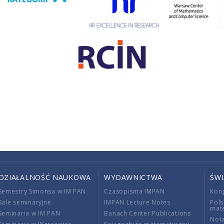
DZIAŁALNOŚĆ NAUKOWA
WYDAWNICTWA
ŚW
Semestry Simonsa w IM PAN
Czasopisma IMPAN
Kon
Sale seminaryjne
IMPAN Lecture Notes
Pols
mat
Seminaria w IM PAN
Banach Center Publications
Nota