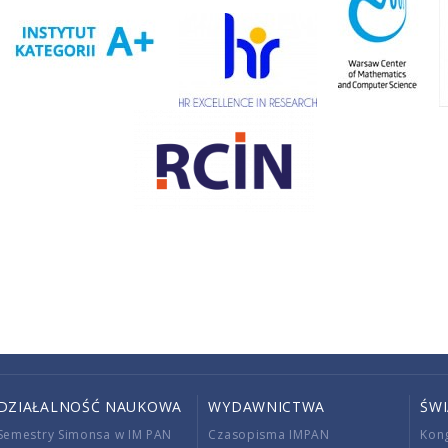
DZIAŁALNOŚĆ NAUKOWA
WYDAWNICTWA
ŚW
Semestry Simonsa w IM PAN
Czasopisma IMPAN
Kon