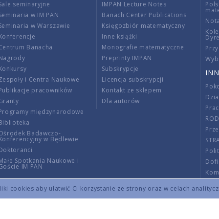
Sale seminaryjne
IMPAN Lecture Notes
Pols
mat
Seminaria w IM PAN
Banach Center Publications
Nota
Seminaria w Warszawie
Księgozbiór matematyczny
Kole
Konferencje
Inne książki
Dyr
Centrum Banacha
Monografie matematyczne
Przy
Nagrody
Preprinty IMPAN
Wybi
Konkursy
Subskrypcje
INN
Zespoły i Centra Naukowe
Licencja subskrypcji
Poko
Publikacje pracowników
Kontakt ze sklepem
Dzi
Granty
Dla autorów
Pra
Programy międzynarodowe
RO
Biblioteka
Prze
Ośrodek Badawczo-
Konferencyjny w Będlewie
STR
Doktoranci
Poli
Małe Spotkania Naukowe i
Dof
Goście IM PAN
Komi
Info
ki cookies aby ułatwić Ci korzystanie ze strony oraz w celach analityc
Wno