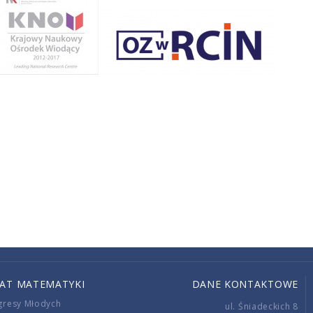
IAT MATEMATYKI
DANE KONTAKTOWE
gresy Młodych
ul. Śniadeckich 8