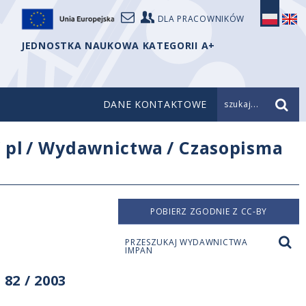
DLA PRACOWNIKÓW
JEDNOSTKA NAUKOWA KATEGORII A+
DANE KONTAKTOWE
szukaj...
/
pl
/
Wydawnictwa
/
Czasopisma
POBIERZ ZGODNIE Z CC-BY
PRZESZUKAJ WYDAWNICTWA
IMPAN
82 / 2003