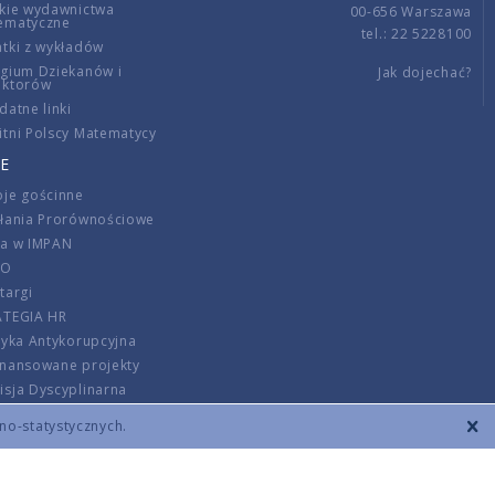
kie wydawnictwa
00-656 Warszawa
ematyczne
tel.: 22 5228100
tki z wykładów
gium Dziekanów i
Jak dojechać?
ektorów
datne linki
tni Polscy Matematycy
E
je gościnne
ałania Prorównościowe
ca w IMPAN
DO
targi
ATEGIA HR
tyka Antykorupcyjna
inansowane projekty
sja Dyscyplinarna
rmator
zno-statystycznych.
szenie opłat