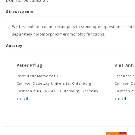
DOI: 10.4064/ap82-2-7
Streszczenie
We first exhibit counterexamples to some open questions related
separately holomorphic/meromorphic functions.
Autorzy
Peter Pflug
Viêt An
Institut für Mathematik
Fachbereic
Carl von Ossietzky Universität Oldenburg
Carl von O
Postfach 2503, D-26111, Oldenburg, Germany
Postfach 2
e-mail
e-mail