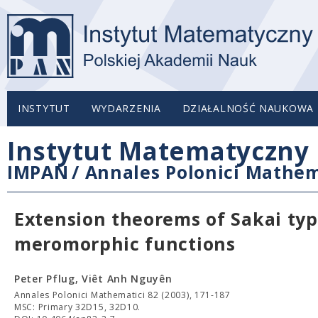
INSTYTUT
WYDARZENIA
DZIAŁALNOŚĆ NAUKOWA
Instytut Matematyczny 
IMPAN
/
Annales Polonici Mathem
Extension theorems of Sakai typ
meromorphic functions
Peter Pflug, Viêt Anh Nguyên
Annales Polonici Mathematici 82 (2003), 171-187
MSC: Primary 32D15, 32D10.