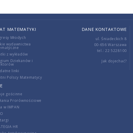
IAT MATEMATYKI
DANE KONTAKTOWE
gresy Młodych
ul. Śniadeckich 8
kie wydawnictwa
00-656 Warszawa
ematyczne
tel.: 22 5228100
tki z wykładów
gium Dziekanów i
Jak dojechać?
ektorów
datne linki
tni Polscy Matematycy
E
je gościnne
ałania Prorównościowe
ca w IMPAN
DO
targi
ATEGIA HR