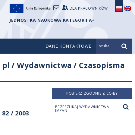
DLA PRACOWNIKÓW
JEDNOSTKA NAUKOWA KATEGORII A+
DANE KONTAKTOWE
szukaj...
/
pl
/
Wydawnictwa
/
Czasopisma
POBIERZ ZGODNIE Z CC-BY
PRZESZUKAJ WYDAWNICTWA
IMPAN
82 / 2003