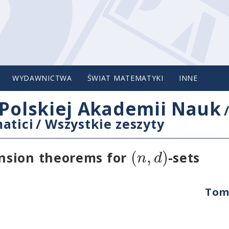
WYDAWNICTWA
ŚWIAT MATEMATYKI
INNE
Polskiej Akademii Nauk
atici
/
Wszystkie zeszyty
(
,
)
n
d
nsion theorems for
-sets
Tom 