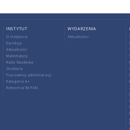
INSTYTUT
WYDARZENIA
O Instytucie
Aktualności
Dyrekcja
Aktualności
Matematycy
Rada Naukowa
Struktura
Pracownicy administracji
Kategoria A+
Remont w IM PAN