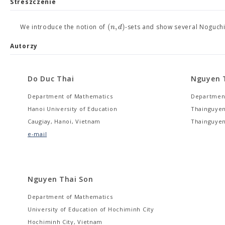
Streszczenie
(
,
)
n
d
We introduce the notion of
-sets and show several Noguch
Autorzy
Do Duc Thai
Nguyen 
Department of Mathematics
Department
Hanoi University of Education
Thainguyen
Caugiay, Hanoi, Vietnam
Thainguyen
e-mail
Nguyen Thai Son
Department of Mathematics
University of Education of Hochiminh City
Hochiminh City, Vietnam