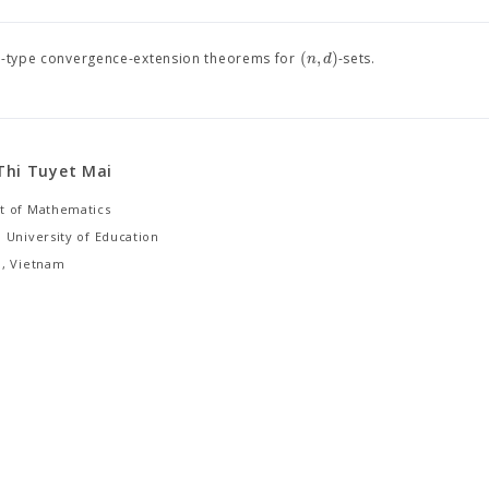
(
,
)
n
d
i-type convergence-extension theorems for
-sets.
Thi Tuyet Mai
 of Mathematics
 University of Education
, Vietnam