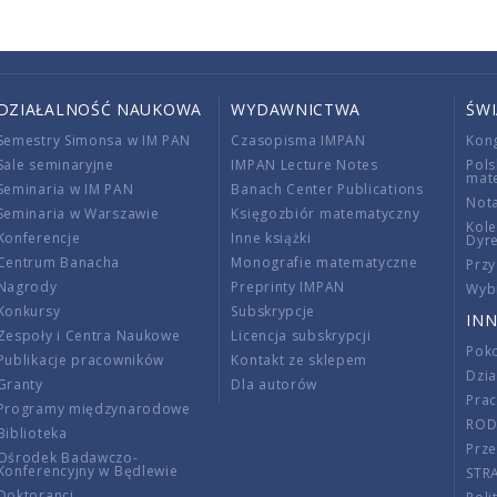
DZIAŁALNOŚĆ NAUKOWA
WYDAWNICTWA
ŚW
Semestry Simonsa w IM PAN
Czasopisma IMPAN
Kon
Sale seminaryjne
IMPAN Lecture Notes
Pols
mat
Seminaria w IM PAN
Banach Center Publications
Nota
Seminaria w Warszawie
Księgozbiór matematyczny
Kole
Konferencje
Inne książki
Dyr
Centrum Banacha
Monografie matematyczne
Przy
Nagrody
Preprinty IMPAN
Wybi
Konkursy
Subskrypcje
INN
Zespoły i Centra Naukowe
Licencja subskrypcji
Poko
Publikacje pracowników
Kontakt ze sklepem
Dzi
Granty
Dla autorów
Pra
Programy międzynarodowe
RO
Biblioteka
Prze
Ośrodek Badawczo-
Konferencyjny w Będlewie
STR
Doktoranci