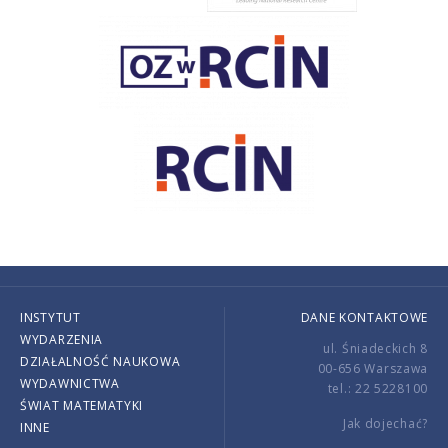
INSTYTUT
DANE KONTAKTOWE
WYDARZENIA
ul. Śniadeckich 8
DZIAŁALNOŚĆ NAUKOWA
00-656 Warszawa
WYDAWNICTWA
tel.: 22 5228100
ŚWIAT MATEMATYKI
Jak dojechać?
INNE