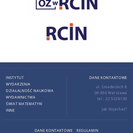
INSTYTUT
DANE KONTAKTOWE
WYDARZENIA
ul. Śniadeckich 8
DZIAŁALNOŚĆ NAUKOWA
00-656 Warszawa
WYDAWNICTWA
tel.: 22 5228100
ŚWIAT MATEMATYKI
Jak dojechać?
INNE
DANE KONTAKTOWE
REGULAMIN