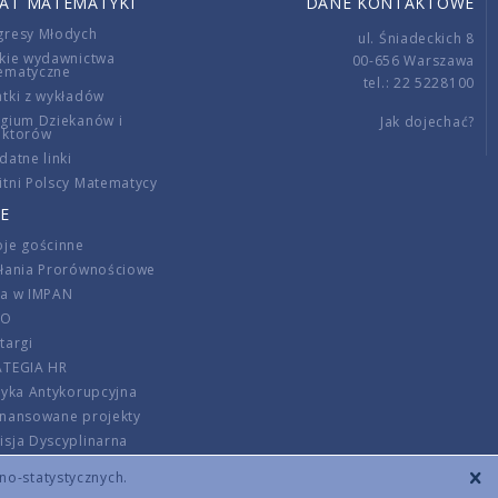
IAT MATEMATYKI
DANE KONTAKTOWE
gresy Młodych
ul. Śniadeckich 8
kie wydawnictwa
00-656 Warszawa
ematyczne
tel.: 22 5228100
tki z wykładów
gium Dziekanów i
Jak dojechać?
ektorów
datne linki
tni Polscy Matematycy
E
je gościnne
ałania Prorównościowe
ca w IMPAN
DO
targi
ATEGIA HR
tyka Antykorupcyjna
inansowane projekty
sja Dyscyplinarna
rmator
zno-statystycznych.
szenie opłat