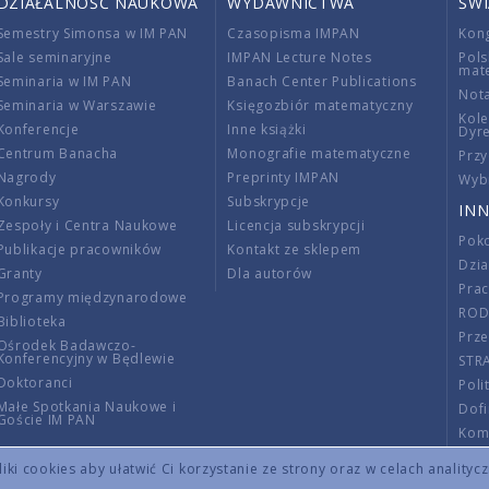
DZIAŁALNOŚĆ NAUKOWA
WYDAWNICTWA
ŚW
Semestry Simonsa w IM PAN
Czasopisma IMPAN
Kon
Sale seminaryjne
IMPAN Lecture Notes
Pols
mat
Seminaria w IM PAN
Banach Center Publications
Nota
Seminaria w Warszawie
Księgozbiór matematyczny
Kole
Konferencje
Inne książki
Dyr
Centrum Banacha
Monografie matematyczne
Przy
Nagrody
Preprinty IMPAN
Wybi
Konkursy
Subskrypcje
INN
Zespoły i Centra Naukowe
Licencja subskrypcji
Poko
Publikacje pracowników
Kontakt ze sklepem
Dzi
Granty
Dla autorów
Pra
Programy międzynarodowe
RO
Biblioteka
Prze
Ośrodek Badawczo-
Konferencyjny w Będlewie
STR
Doktoranci
Poli
Małe Spotkania Naukowe i
Dof
Goście IM PAN
Komi
Info
ki cookies aby ułatwić Ci korzystanie ze strony oraz w celach analityc
Wno