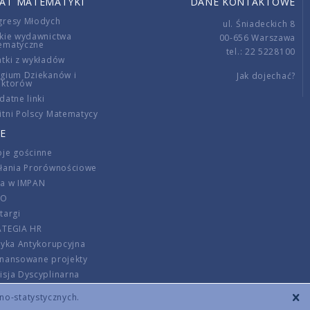
IAT MATEMATYKI
DANE KONTAKTOWE
gresy Młodych
ul. Śniadeckich 8
kie wydawnictwa
00-656 Warszawa
ematyczne
tel.: 22 5228100
tki z wykładów
gium Dziekanów i
Jak dojechać?
ektorów
datne linki
tni Polscy Matematycy
E
je gościnne
ałania Prorównościowe
ca w IMPAN
DO
targi
ATEGIA HR
tyka Antykorupcyjna
inansowane projekty
sja Dyscyplinarna
rmator
zno-statystycznych.
szenie opłat