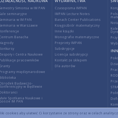
DZIAŁALNOŚĆ NAUKOWA
WYDAWNICTWA
ŚW
Semestry Simonsa w IM PAN
Czasopisma IMPAN
Kon
Sale seminaryjne
IMPAN Lecture Notes
Pols
mat
Seminaria w IM PAN
Banach Center Publications
Nota
Seminaria w Warszawie
Księgozbiór matematyczny
Kole
Konferencje
Inne książki
Dyr
Centrum Banacha
Monografie matematyczne
Przy
Nagrody
Preprinty IMPAN
Wybi
Konkursy
Subskrypcje
INN
Zespoły i Centra Naukowe
Licencja subskrypcji
Poko
Publikacje pracowników
Kontakt ze sklepem
Dzi
Granty
Dla autorów
Pra
Programy międzynarodowe
RO
Biblioteka
Prze
Ośrodek Badawczo-
Konferencyjny w Będlewie
STR
Doktoranci
Poli
Małe Spotkania Naukowe i
Dof
Goście IM PAN
Komi
Info
ki cookies aby ułatwić Ci korzystanie ze strony oraz w celach analityc
Wno