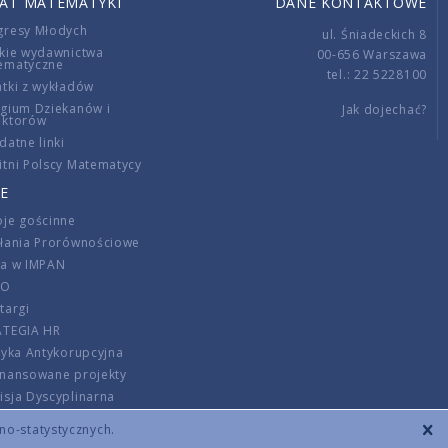
IAT MATEMATYKI
DANE KONTAKTOWE
gresy Młodych
ul. Śniadeckich 8
kie wydawnictwa
00-656 Warszawa
ematyczne
tel.: 22 5228100
tki z wykładów
gium Dziekanów i
Jak dojechać?
ektorów
datne linki
tni Polscy Matematycy
E
je gościnne
ałania Prorównościowe
ca w IMPAN
DO
targi
ATEGIA HR
tyka Antykorupcyjna
inansowane projekty
sja Dyscyplinarna
rmator
zno-statystycznych.
szenie opłat