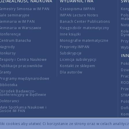
DZIAŁALNOŚĆ NAUKOWA
WYDAWNICTWA
ŚW
Semestry Simonsa w IM PAN
Czasopisma IMPAN
Kon
Sale seminaryjne
IMPAN Lecture Notes
Pols
mat
Seminaria w IM PAN
Banach Center Publications
Nota
Seminaria w Warszawie
Księgozbiór matematyczny
Kole
Konferencje
Inne książki
Dyr
Centrum Banacha
Monografie matematyczne
Przy
Nagrody
Preprinty IMPAN
Wybi
Konkursy
Subskrypcje
INN
Zespoły i Centra Naukowe
Licencja subskrypcji
Poko
Publikacje pracowników
Kontakt ze sklepem
Dzi
Granty
Dla autorów
Pra
Programy międzynarodowe
RO
Biblioteka
Prze
Ośrodek Badawczo-
Konferencyjny w Będlewie
STR
Doktoranci
Poli
Małe Spotkania Naukowe i
Dof
Goście IM PAN
Komi
Info
ki cookies aby ułatwić Ci korzystanie ze strony oraz w celach analityc
Wno