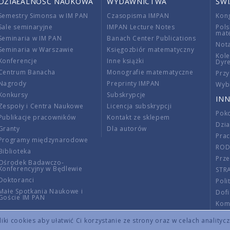
DZIAŁALNOŚĆ NAUKOWA
WYDAWNICTWA
ŚW
Semestry Simonsa w IM PAN
Czasopisma IMPAN
Kon
Sale seminaryjne
IMPAN Lecture Notes
Pols
mat
Seminaria w IM PAN
Banach Center Publications
Nota
Seminaria w Warszawie
Księgozbiór matematyczny
Kole
Konferencje
Inne książki
Dyr
Centrum Banacha
Monografie matematyczne
Przy
Nagrody
Preprinty IMPAN
Wybi
Konkursy
Subskrypcje
INN
Zespoły i Centra Naukowe
Licencja subskrypcji
Poko
Publikacje pracowników
Kontakt ze sklepem
Dzi
Granty
Dla autorów
Pra
Programy międzynarodowe
RO
Biblioteka
Prze
Ośrodek Badawczo-
Konferencyjny w Będlewie
STR
Doktoranci
Poli
Małe Spotkania Naukowe i
Dof
Goście IM PAN
Komi
Info
ki cookies aby ułatwić Ci korzystanie ze strony oraz w celach analityc
Wno