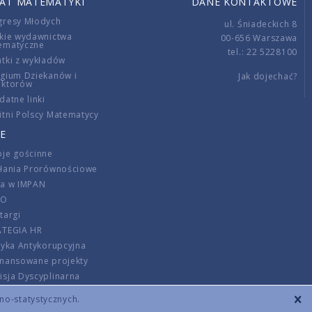
IAT MATEMATYKI
DANE KONTAKTOWE
gresy Młodych
ul. Śniadeckich 8
kie wydawnictwa
00-656 Warszawa
ematyczne
tel.: 22 5228100
tki z wykładów
gium Dziekanów i
Jak dojechać?
ektorów
datne linki
tni Polscy Matematycy
E
je gościnne
ałania Prorównościowe
ca w IMPAN
DO
targi
ATEGIA HR
tyka Antykorupcyjna
inansowane projekty
sja Dyscyplinarna
rmator
zno-statystycznych.
szenie opłat