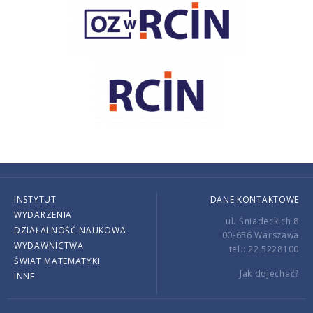
INSTYTUT
DANE KONTAKTOWE
WYDARZENIA
ul. Śniadeckich 8
DZIAŁALNOŚĆ NAUKOWA
00-656 Warszawa
WYDAWNICTWA
tel.: 22 5228100
ŚWIAT MATEMATYKI
Jak dojechać?
INNE