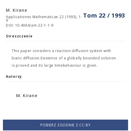
M. Kirane
Tom 22 / 1993
Applicationes Mathematicae 22 (1993), 1-
9
DOI: 10.4064/am-22-1-1-9
Streszczenie
This paper considers a reaction-diffusion system with
biatic diffusion.Existence of a globally bounded solution
is proved and its large timebehaviour is given.
Autorzy
M. Kirane
POBIERZ ZGODNIE Z CC-BY