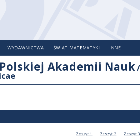
WYDAWNICTWA
ŚWIAT MATEMATYKI
INNE
Polskiej Akademii Nauk
icae
Zeszyt 1
Zeszyt 2
Zeszyt 