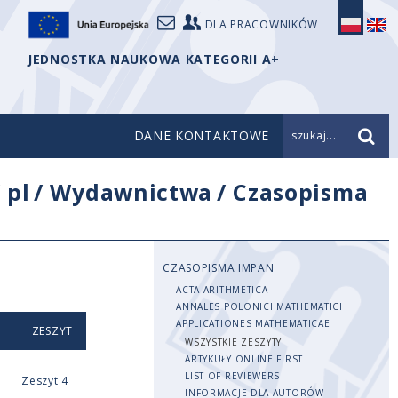
DLA PRACOWNIKÓW
JEDNOSTKA NAUKOWA KATEGORII A+
DANE KONTAKTOWE
szukaj...
/
pl
/
Wydawnictwa
/
Czasopisma
CZASOPISMA IMPAN
ACTA ARITHMETICA
ANNALES POLONICI MATHEMATICI
APPLICATIONES MATHEMATICAE
ZESZYT
WSZYSTKIE ZESZYTY
ARTYKUŁY ONLINE FIRST
LIST OF REVIEWERS
3
Zeszyt 4
INFORMACJE DLA AUTORÓW