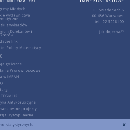
IAT MATEMATYKI
DANE KONTAKTOWE
gresy Młodych
ul. Śniadeckich 8
kie wydawnictwa
00-656 Warszawa
ematyczne
tel.: 22 5228100
tki z wykładów
gium Dziekanów i
Jak dojechać?
ektorów
datne linki
tni Polscy Matematycy
E
je gościnne
ałania Prorównościowe
ca w IMPAN
DO
targi
ATEGIA HR
tyka Antykorupcyjna
inansowane projekty
sja Dyscyplinarna
rmator
zno-statystycznych.
szenie opłat