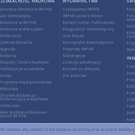
DZIAŁALNOŚĆ NAUKOWA
WYDAWNICTWA
ŚW
Semestry Simonsa w IM PAN
Czasopisma IMPAN
Kon
Sale seminaryjne
IMPAN Lecture Notes
Pols
mat
Seminaria w IM PAN
Banach Center Publications
Nota
Seminaria w Warszawie
Księgozbiór matematyczny
Kole
Konferencje
Inne książki
Dyr
Centrum Banacha
Monografie matematyczne
Przy
Nagrody
Preprinty IMPAN
Wybi
Konkursy
Subskrypcje
INN
Zespoły i Centra Naukowe
Licencja subskrypcji
Poko
Publikacje pracowników
Kontakt ze sklepem
Dzi
Granty
Dla autorów
Pra
Programy międzynarodowe
RO
Biblioteka
Prze
Ośrodek Badawczo-
Konferencyjny w Będlewie
STR
Doktoranci
Poli
Małe Spotkania Naukowe i
Dof
Goście IM PAN
Komi
Info
ki cookies aby ułatwić Ci korzystanie ze strony oraz w celach analityc
Wno