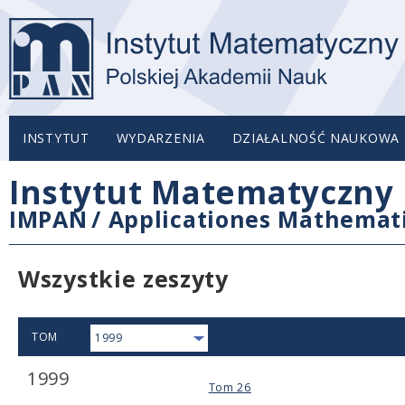
INSTYTUT
WYDARZENIA
DZIAŁALNOŚĆ NAUKOWA
Instytut Matematyczny 
IMPAN
/
Applicationes Mathemat
Wszystkie zeszyty
TOM
1999
1999
Tom 26