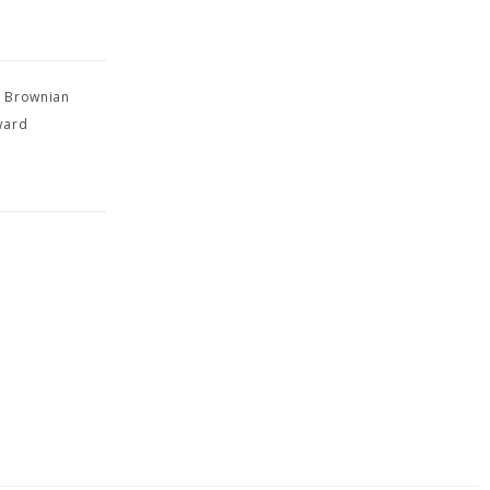
c Brownian
ward