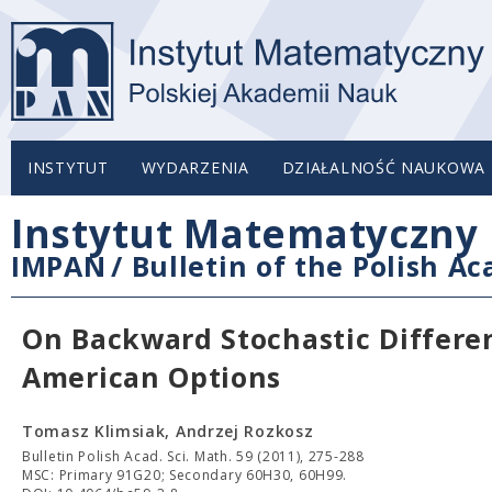
INSTYTUT
WYDARZENIA
DZIAŁALNOŚĆ NAUKOWA
Instytut Matematyczny 
IMPAN
/
Bulletin of the Polish A
On Backward Stochastic Differen
American Options
Tomasz Klimsiak, Andrzej Rozkosz
Bulletin Polish Acad. Sci. Math. 59 (2011), 275-288
MSC: Primary 91G20; Secondary 60H30, 60H99.