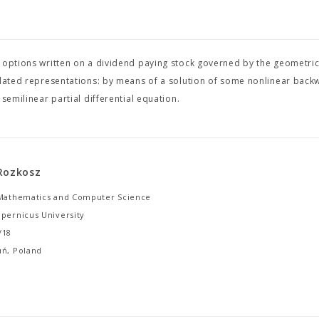
) options written on a dividend paying stock governed by the geometri
related representations: by means of a solution of some nonlinear back
semilinear partial differential equation.
Rozkosz
 Mathematics and Computer Science
opernicus University
/18
uń, Poland