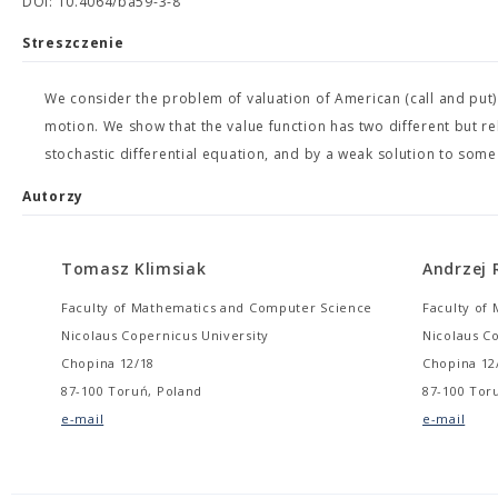
DOI: 10.4064/ba59-3-8
Streszczenie
We consider the problem of valuation of American (call and put
motion. We show that the value function has two different but 
stochastic differential equation, and by a weak solution to some 
Autorzy
Tomasz Klimsiak
Andrzej 
Faculty of Mathematics and Computer Science
Faculty of
Nicolaus Copernicus University
Nicolaus C
Chopina 12/18
Chopina 12
87-100 Toruń, Poland
87-100 Tor
e-mail
e-mail