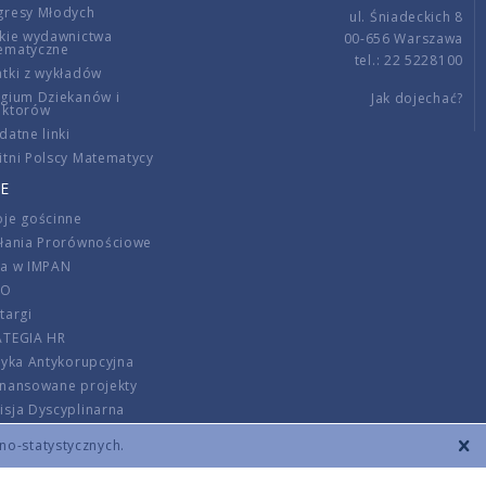
gresy Młodych
ul. Śniadeckich 8
kie wydawnictwa
00-656 Warszawa
ematyczne
tel.: 22 5228100
tki z wykładów
gium Dziekanów i
Jak dojechać?
ektorów
datne linki
tni Polscy Matematycy
E
je gościnne
ałania Prorównościowe
ca w IMPAN
DO
targi
ATEGIA HR
tyka Antykorupcyjna
inansowane projekty
sja Dyscyplinarna
rmator
zno-statystycznych.
szenie opłat