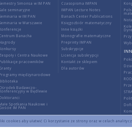
Semestry Simonsa w IM PAN
Czasopisma IMPAN
Kon
Sale seminaryjne
IMPAN Lecture Notes
Pols
mat
Seminaria w IM PAN
Banach Center Publications
Nota
Seminaria w Warszawie
Księgozbiór matematyczny
Kole
Konferencje
Inne książki
Dyr
Centrum Banacha
Monografie matematyczne
Przy
Nagrody
Preprinty IMPAN
Wybi
Konkursy
Subskrypcje
INN
Zespoły i Centra Naukowe
Licencja subskrypcji
Poko
Publikacje pracowników
Kontakt ze sklepem
Dzi
Granty
Dla autorów
Pra
Programy międzynarodowe
RO
Biblioteka
Prze
Ośrodek Badawczo-
Konferencyjny w Będlewie
STR
Doktoranci
Poli
Małe Spotkania Naukowe i
Dof
Goście IM PAN
Komi
Info
ki cookies aby ułatwić Ci korzystanie ze strony oraz w celach analityc
Wno