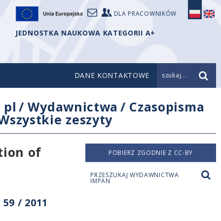
DLA PRACOWNIKÓW
JEDNOSTKA NAUKOWA KATEGORII A+
DANE KONTAKTOWE
szukaj...
/
pl
/
Wydawnictwa
/
Czasopisma
Wszystkie zeszyty
tion of
POBIERZ ZGODNIE Z CC-BY
PRZESZUKAJ WYDAWNICTWA
IMPAN
59 / 2011