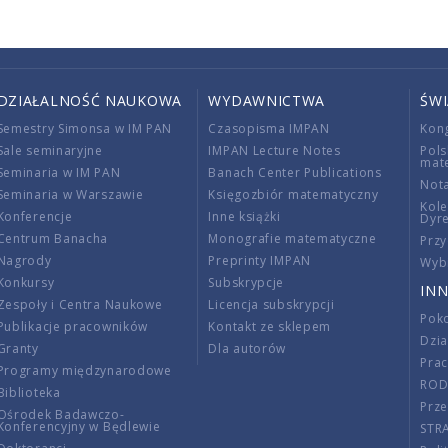
DZIAŁALNOŚĆ NAUKOWA
WYDAWNICTWA
ŚW
Semestry Simonsa w IM PAN
Czasopisma IMPAN
Kon
Sale seminaryjne
IMPAN Lecture Notes
Pols
mat
Seminaria w IM PAN
Banach Center Publications
Nota
Seminaria w Warszawie
Księgozbiór matematyczny
Kole
Konferencje
Inne książki
Dyr
Centrum Banacha
Monografie matematyczne
Przy
Nagrody
Preprinty IMPAN
Wybi
Konkursy
Subskrypcje
INN
Zespoły i Centra Naukowe
Licencja subskrypcji
Poko
Publikacje pracowników
Kontakt ze sklepem
Dzi
Granty
Dla autorów
Pra
Programy międzynarodowe
RO
Biblioteka
Prze
Ośrodek Badawczo-
Konferencyjny w Będlewie
STR