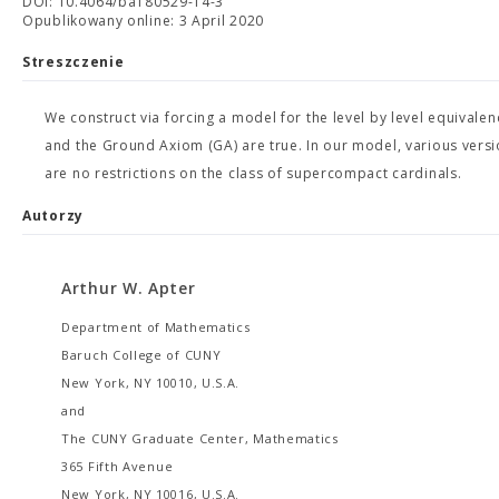
DOI: 10.4064/ba180529-14-3
Opublikowany online: 3 April 2020
Streszczenie
We construct via forcing a model for the level by level equiv
and the Ground Axiom (GA) are true. In our model, various versi
are no restrictions on the class of supercompact cardinals.
Autorzy
Arthur W. Apter
Department of Mathematics
Baruch College of CUNY
New York, NY 10010, U.S.A.
and
The CUNY Graduate Center, Mathematics
365 Fifth Avenue
New York, NY 10016, U.S.A.