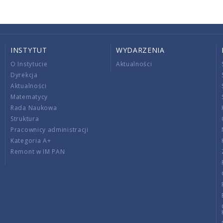
INSTYTUT
WYDARZENIA
O Instytucie
Aktualności
Dyrekcja
Aktualności
Matematycy
Rada Naukowa
Struktura
Pracownicy administracji
Kategoria A+
Remont w IM PAN