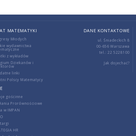
IAT MATEMATYKI
DANE KONTAKTOWE
gresy Młodych
ul. Śniadeckich 8
kie wydawnictwa
00-656 Warszawa
ematyczne
tel.: 22 5228100
tki z wykładów
gium Dziekanów i
Jak dojechać?
ektorów
datne linki
tni Polscy Matematycy
E
je gościnne
ałania Prorównościowe
ca w IMPAN
DO
targi
ATEGIA HR