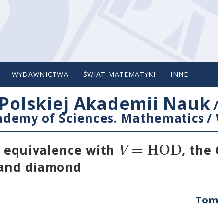
WYDAWNICTWA
ŚWIAT MATEMATYKI
INNE
Polskiej Akademii Nauk
cademy of Sciences. Mathematics
/
=
H
O
D
V
el equivalence with
, the
 and diamond
Tom 