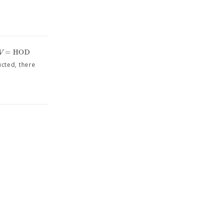
=
H
O
D
V
ucted, there