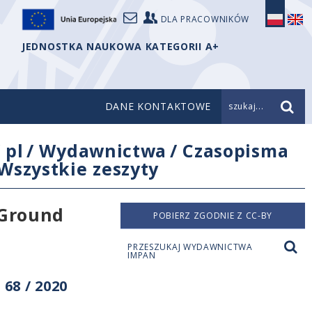
DLA PRACOWNIKÓW
JEDNOSTKA NAUKOWA KATEGORII A+
DANE KONTAKTOWE
szukaj...
/
pl
/
Wydawnictwa
/
Czasopisma
Wszystkie zeszyty
 Ground
POBIERZ ZGODNIE Z CC-BY
PRZESZUKAJ WYDAWNICTWA
IMPAN
68 / 2020