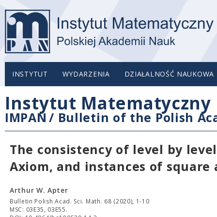
INSTYTUT
WYDARZENIA
DZIAŁALNOŚĆ NAUKOWA
Instytut Matematyczny 
IMPAN
/
Bulletin of the Polish A
The consistency of level by lev
Axiom, and instances of square
Arthur W. Apter
Bulletin Polish Acad. Sci. Math. 68 (2020), 1-10
MSC: 03E35, 03E55.