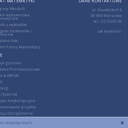
IAT MATEMATYKI
DANE KONTAKTOWE
gresy Młodych
ul. Śniadeckich 8
kie wydawnictwa
00-656 Warszawa
ematyczne
tel.: 22 5228100
tki z wykładów
gium Dziekanów i
Jak dojechać?
ektorów
datne linki
tni Polscy Matematycy
E
je gościnne
ałania Prorównościowe
ca w IMPAN
DO
targi
ATEGIA HR
tyka Antykorupcyjna
inansowane projekty
sja Dyscyplinarna
rmator
zno-statystycznych.
szenie opłat