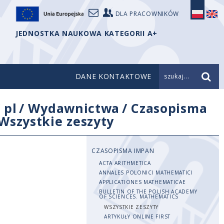
DLA PRACOWNIKÓW
JEDNOSTKA NAUKOWA KATEGORII A+
DANE KONTAKTOWE
szukaj...
/
pl
/
Wydawnictwa
/
Czasopisma
Wszystkie zeszyty
CZASOPISMA IMPAN
ACTA ARITHMETICA
ANNALES POLONICI MATHEMATICI
APPLICATIONES MATHEMATICAE
BULLETIN OF THE POLISH ACADEMY
OF SCIENCES. MATHEMATICS
WSZYSTKIE ZESZYTY
ARTYKUŁY ONLINE FIRST