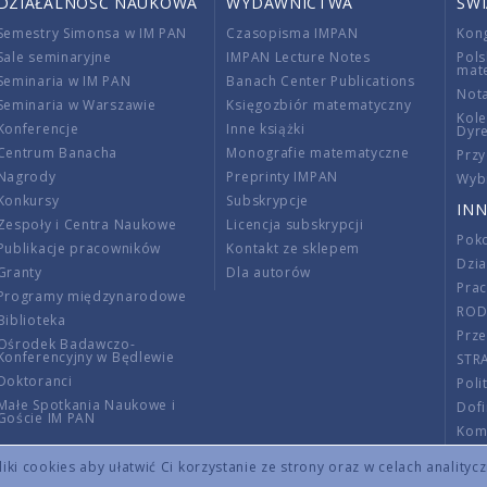
DZIAŁALNOŚĆ NAUKOWA
WYDAWNICTWA
ŚW
Semestry Simonsa w IM PAN
Czasopisma IMPAN
Kon
Sale seminaryjne
IMPAN Lecture Notes
Pols
mat
Seminaria w IM PAN
Banach Center Publications
Nota
Seminaria w Warszawie
Księgozbiór matematyczny
Kole
Konferencje
Inne książki
Dyr
Centrum Banacha
Monografie matematyczne
Przy
Nagrody
Preprinty IMPAN
Wybi
Konkursy
Subskrypcje
INN
Zespoły i Centra Naukowe
Licencja subskrypcji
Poko
Publikacje pracowników
Kontakt ze sklepem
Dzi
Granty
Dla autorów
Pra
Programy międzynarodowe
RO
Biblioteka
Prze
Ośrodek Badawczo-
Konferencyjny w Będlewie
STR
Doktoranci
Poli
Małe Spotkania Naukowe i
Dof
Goście IM PAN
Komi
Info
ki cookies aby ułatwić Ci korzystanie ze strony oraz w celach analityc
Wno