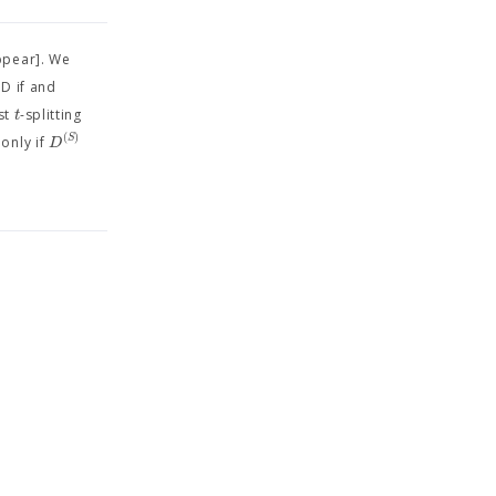
ppear]. We
D if and
t
st
-splitting
(
)
S
D
only if