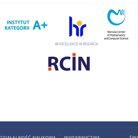
DZIAŁALNOŚĆ NAUKOWA
WYDAWNICTWA
ŚW