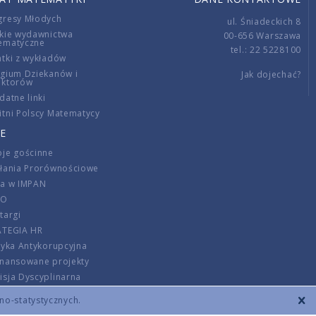
gresy Młodych
ul. Śniadeckich 8
kie wydawnictwa
00-656 Warszawa
ematyczne
tel.: 22 5228100
tki z wykładów
gium Dziekanów i
Jak dojechać?
ektorów
datne linki
tni Polscy Matematycy
E
je gościnne
ałania Prorównościowe
ca w IMPAN
DO
targi
ATEGIA HR
tyka Antykorupcyjna
inansowane projekty
sja Dyscyplinarna
rmator
zno-statystycznych.
szenie opłat