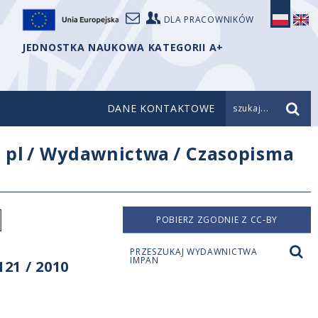
DLA PRACOWNIKÓW
JEDNOSTKA NAUKOWA KATEGORII A+
DANE KONTAKTOWE
szukaj...
/
pl
/
Wydawnictwa
/
Czasopisma
]
POBIERZ ZGODNIE Z CC-BY
PRZESZUKAJ WYDAWNICTWA
IMPAN
21 / 2010