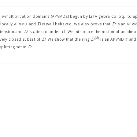
v
r
-multiplication domains (APVMDs) begun by Li [Algebra Colloq., to a
D
D
 locally APVMD and
is well behaved. We also prove that
is an APVM
−
−
D
t
D
xtension and
is
-linked under
. We introduce the notion of an almo
(
)
S
D
D
ively closed subset of
. We show that the ring
is an APVMD if and 
D
splitting set in
.