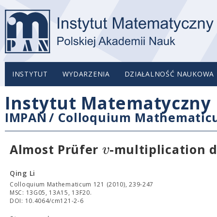
INSTYTUT
WYDARZENIA
DZIAŁALNOŚĆ NAUKOWA
Instytut Matematyczny 
IMPAN
/
Colloquium Mathemati
v
Almost Prüfer
-multiplication 
Qing Li
Colloquium Mathematicum 121 (2010), 239-247
MSC: 13G05, 13A15, 13F20.
DOI: 10.4064/cm121-2-6