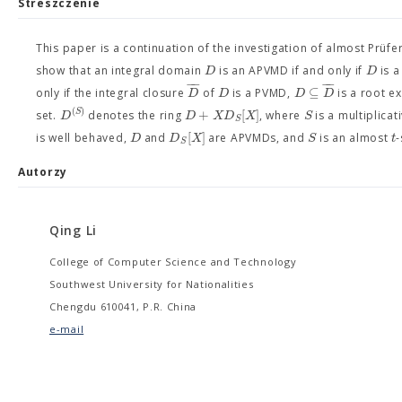
Streszczenie
This paper is a continuation of the investigation of almost Prüfe
D
D
show that an integral domain
is an APVMD if and only if
is a
−
−
−
−
⊆
D
D
D
D
only if the integral closure
of
is a PVMD,
is a root e
(
)
+
[
]
S
D
D
X
D
X
S
set.
denotes the ring
, where
is a multiplicat
S
[
]
D
D
X
S
t
is well behaved,
and
are APVMDs, and
is an almost
-
S
Autorzy
Qing Li
College of Computer Science and Technology
Southwest University for Nationalities
Chengdu 610041, P.R. China
e-mail