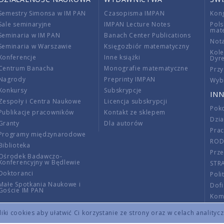
Semestry Simonsa w IM PAN
Czasopisma IMPAN
Kon
Sale seminaryjne
IMPAN Lecture Notes
Pols
mat
Seminaria w IM PAN
Banach Center Publications
Nota
Seminaria w Warszawie
Księgozbiór matematyczny
Kole
Konferencje
Inne książki
Dyr
Centrum Banacha
Monografie matematyczne
Przy
Nagrody
Preprinty IMPAN
Wybi
Konkursy
Subskrypcje
INN
Zespoły i Centra Naukowe
Licencja subskrypcji
Poko
Publikacje pracowników
Kontakt ze sklepem
Dzi
Granty
Dla autorów
Pra
Programy międzynarodowe
RO
Biblioteka
Prze
Ośrodek Badawczo-
Konferencyjny w Będlewie
STR
Doktoranci
Poli
Małe Spotkania Naukowe i
Dof
Goście IM PAN
Komi
Info
ki cookies aby ułatwić Ci korzystanie ze strony oraz w celach analityc
Wno