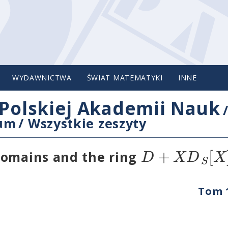
WYDAWNICTWA
ŚWIAT MATEMATYKI
INNE
Polskiej Akademii Nauk
cum
/
Wszystkie zeszyty
+
[
D
X
D
X
domains and the ring
S
Tom 1