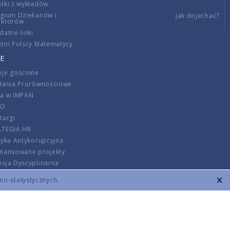
tki z wykładów
gium Dziekanów i
Jak dojechać?
ektorów
datne linki
tni Polscy Matematycy
E
je gościnne
ałania Prorównościowe
ca w IMPAN
DO
targi
ATEGIA HR
tyka Antykorupcyjna
inansowane projekty
sja Dyscyplinarna
rmator
zno-statystycznych.
szenie opłat
DANE KONTAKTOWE
REGULAMIN