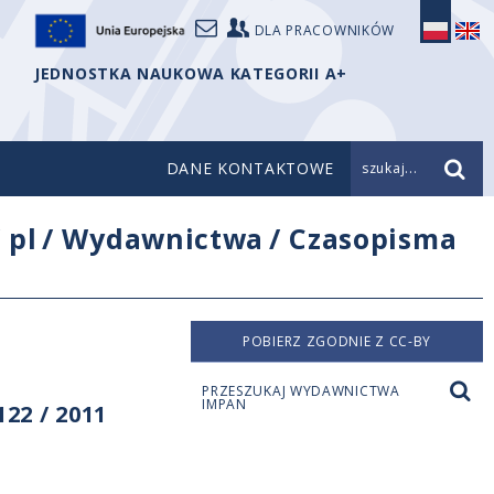
DLA PRACOWNIKÓW
JEDNOSTKA NAUKOWA KATEGORII A+
DANE KONTAKTOWE
szukaj...
/
pl
/
Wydawnictwa
/
Czasopisma
POBIERZ ZGODNIE Z CC-BY
PRZESZUKAJ WYDAWNICTWA
IMPAN
22 / 2011