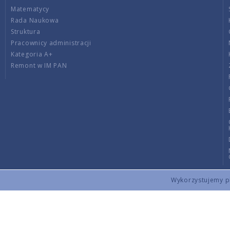
Matematycy
Rada Naukowa
Struktura
Pracownicy administracji
Kategoria A+
Remont w IM PAN
Wykorzystujemy pli
Copyright © 2026 by IMPAN. All rights reserved.