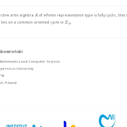
A
ective artin algebra
of infinite representation type is fully cyclic, that 
A
Σ
lies on a common oriented cycle in
.
A
Skowroński
 Mathematics and Computer Science
opernicus University
/18
uń, Poland