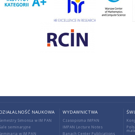
DZIAŁALNOŚĆ NAUKOWA
WYDAWNICTWA
ŚW
Semestry Simonsa w IM PAN
Czasopisma IMPAN
Kon
Sale seminaryjne
IMPAN Lecture Notes
Pols
mat
Seminaria w IM PAN
Banach Center Publications