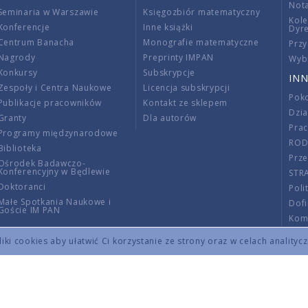
Nota
Seminaria w Warszawie
Księgozbiór matematyczny
Kole
Konferencje
Inne książki
Dyr
Centrum Banacha
Monografie matematyczne
Przy
Nagrody
Preprinty IMPAN
Wybi
Konkursy
Subskrypcje
INN
Zespoły i Centra Naukowe
Licencja subskrypcji
Poko
Publikacje pracowników
Kontakt ze sklepem
Dzi
Granty
Dla autorów
Pra
Programy międzynarodowe
RO
Biblioteka
Prze
Ośrodek Badawczo-
Konferencyjny w Będlewie
STR
Doktoranci
Poli
Małe Spotkania Naukowe i
Dof
Goście IM PAN
Komi
Info
ki cookies aby ułatwić Ci korzystanie ze strony oraz w celach analityc
Wno