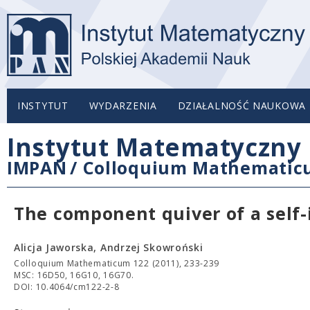
INSTYTUT
WYDARZENIA
DZIAŁALNOŚĆ NAUKOWA
Instytut Matematyczny 
IMPAN
/
Colloquium Mathemati
The component quiver of a self-i
Alicja Jaworska, Andrzej Skowroński
Colloquium Mathematicum 122 (2011), 233-239
MSC: 16D50, 16G10, 16G70.
DOI: 10.4064/cm122-2-8