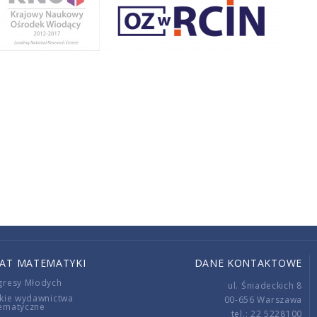
IAT MATEMATYKI
DANE KONTAKTOWE
gresy Młodych
ul. Śniadeckich 8
kie wydawnictwa
00-656 Warszawa
ematyczne
tel.: 22 5228100