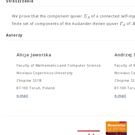
Streszczenie
Σ
We prove that the component quiver
of a connected self-inj
A
Γ
finite set of components of the Auslander–Reiten quiver
of
A
Autorzy
Alicja Jaworska
Andrzej 
Faculty of Mathematics and Computer Science
Faculty of
Nicolaus Copernicus University
Nicolaus C
Chopina 12/18
Chopina 12
87-100 Toruń, Poland
87-100 Tor
e-mail
e-mail