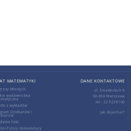
IAT MATEMATYKI
DANE KONTAKTOWE
gresy Młodych
ul. Śniadeckich 8
kie wydawnictwa
00-656 Warszawa
ematyczne
tel.: 22 5228100
tki z wykładów
gium Dziekanów i
Jak dojechać?
ektorów
datne linki
tni Polscy Matematycy