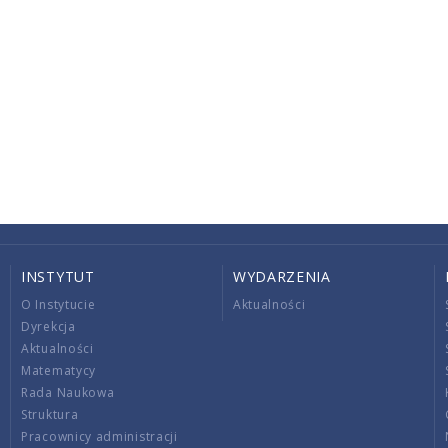
INSTYTUT
WYDARZENIA
O Instytucie
Aktualności
Dyrekcja
Aktualności
Matematycy
Rada Naukowa
Struktura
Pracownicy administracji