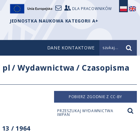
DLA PRACOWNIKÓW
JEDNOSTKA NAUKOWA KATEGORII A+
DANE KONTAKTOWE
szukaj...
/
pl
/
Wydawnictwa
/
Czasopisma
POBIERZ ZGODNIE Z CC-BY
PRZESZUKAJ WYDAWNICTWA
IMPAN
13 / 1964