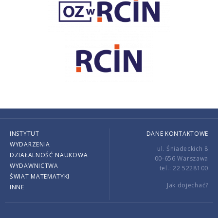
INSTYTUT
DANE KONTAKTOWE
WYDARZENIA
ul. Śniadeckich 8
DZIAŁALNOŚĆ NAUKOWA
00-656 Warszawa
WYDAWNICTWA
tel.: 22 5228100
ŚWIAT MATEMATYKI
Jak dojechać?
INNE