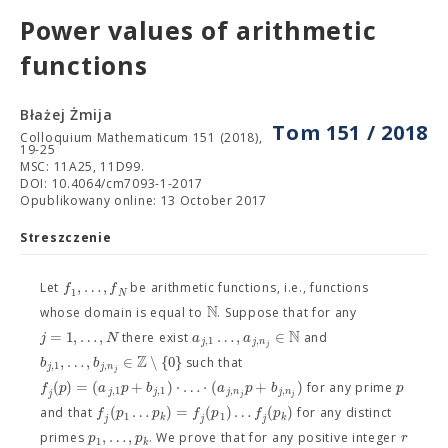
Power values of arithmetic
functions
Błażej Żmija
Tom 151 / 2018
Colloquium Mathematicum 151 (2018),
19-25
MSC: 11A25, 11D99.
DOI: 10.4064/cm7093-1-2017
Opublikowany online: 13 October 2017
Streszczenie
,
…
,
f
f
Let
be arithmetic functions, i.e., functions
1
N
N
whose domain is equal to
. Suppose that for any
N
=
1
,
…
,
…
,
∈
j
N
a
a
there exist
and
,
1
,
j
j
n
j
Z
,
…
,
∈
∖
{
0
}
b
b
such that
,
1
,
j
j
n
j
(
)
=
(
+
)
⋅
…
⋅
(
+
)
f
p
a
p
b
a
p
b
p
for any prime
,
1
,
1
,
,
j
j
j
n
j
n
j
j
j
(
…
)
=
(
)
…
(
)
f
p
p
f
p
f
p
and that
for any distinct
1
1
k
k
j
j
j
,
…
,
p
p
r
primes
. We prove that for any positive integer
1
k