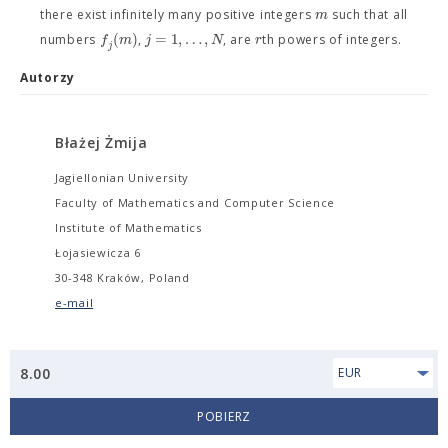
m
there exist infinitely many positive integers
such that all
(
)
=
1
,
…
,
f
m
j
N
r
numbers
,
, are
th powers of integers.
j
Autorzy
Błażej Żmija
Jagiellonian University
Faculty of Mathematics and Computer Science
Institute of Mathematics
Łojasiewicza 6
30-348 Kraków, Poland
e-mail
8.00
EUR
POBIERZ