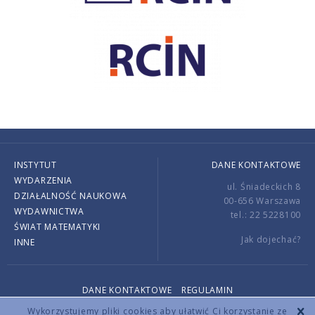
INSTYTUT
DANE KONTAKTOWE
WYDARZENIA
ul. Śniadeckich 8
DZIAŁALNOŚĆ NAUKOWA
00-656 Warszawa
WYDAWNICTWA
tel.: 22 5228100
ŚWIAT MATEMATYKI
Jak dojechać?
INNE
DANE KONTAKTOWE
REGULAMIN
Copyright © 2026 by IMPAN. All rights reserved.
Wykorzystujemy pliki cookies aby ułatwić Ci korzystanie ze