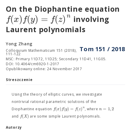
On the Diophantine equation
n
(
)
(
)
=
(
)
f
x
f
y
f
z
involving
Laurent polynomials
Yong Zhang
Tom 151 / 2018
Colloquium Mathematicum 151 (2018),
111-122
MSC: Primary 11D72, 11D25; Secondary 11D41, 11G05.
DOI: 10.4064/cm6920-1-2017
Opublikowany online: 24 November 2017
Streszczenie
Using the theory of elliptic curves, we investigate
nontrivial rational parametric solutions of the
n
(
)
(
)
=
(
)
=
1
,
2
f
x
f
y
f
z
n
Diophantine equation
, where
(
)
f
X
and
are some simple Laurent polynomials.
Autorzy