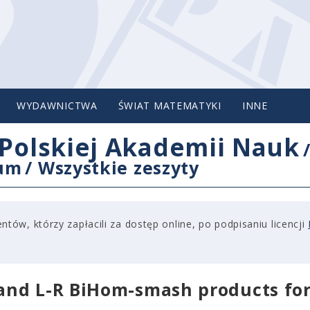
WYDAWNICTWA
ŚWIAT MATEMATYKI
INNE
Polskiej Akademii Nauk
cum
/
Wszystkie zeszyty
tów, którzy zapłacili za dostęp online, po podpisaniu licencji
and L-R BiHom-smash products fo