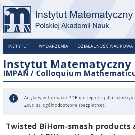
INSTYTUT
WYDARZENIA
DZIAŁALNOŚĆ NAUKOWA
Instytut Matematyczny 
IMPAN
/
Colloquium Mathemati
Artykuły w formacie PDF dostępne są dla subskryben
2009 są ogólnodostępne (bezpłatnie).
Twisted BiHom-smash products 