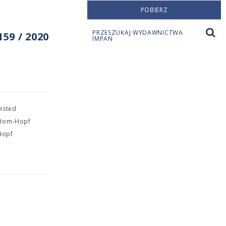
POBIERZ
PRZESZUKAJ WYDAWNICTWA
59 / 2020
IMPAN
wisted
BiHom-Hopf
Hopf