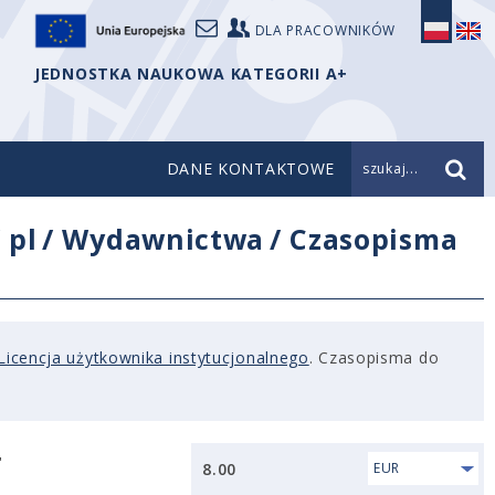
DLA PRACOWNIKÓW
JEDNOSTKA NAUKOWA KATEGORII A+
DANE KONTAKTOWE
szukaj...
/
pl
/
Wydawnictwa
/
Czasopisma
Licencja użytkownika instytucjonalnego
. Czasopisma do
r
8.00
EUR