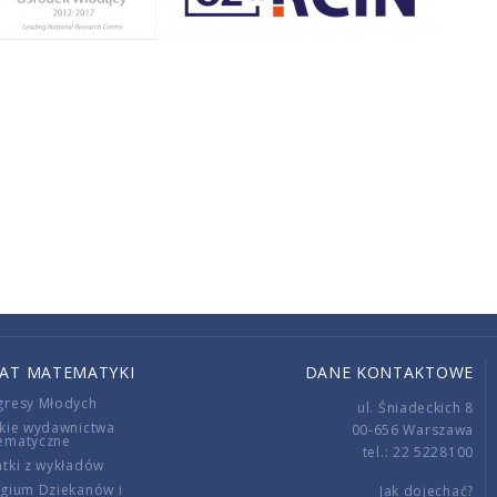
IAT MATEMATYKI
DANE KONTAKTOWE
gresy Młodych
ul. Śniadeckich 8
kie wydawnictwa
00-656 Warszawa
ematyczne
tel.: 22 5228100
tki z wykładów
gium Dziekanów i
Jak dojechać?