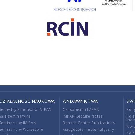
DZIAŁALNOŚĆ NAUKOWA
WYDAWNICTWA
ŚW
Semestry Simonsa w IM PAN
Czasopisma IMPAN
Kon
Sale seminaryjne
IMPAN Lecture Notes
Pols
mat
Seminaria w IM PAN
Banach Center Publications
Nota
Seminaria w Warszawie
Księgozbiór matematyczny
Kole