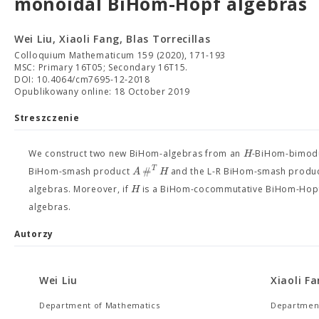
monoidal BiHom-Hopf algebras
Wei Liu, Xiaoli Fang, Blas Torrecillas
Colloquium Mathematicum 159 (2020), 171-193
MSC: Primary 16T05; Secondary 16T15.
DOI: 10.4064/cm7695-12-2018
Opublikowany online: 18 October 2019
Streszczenie
H
We construct two new BiHom-algebras from an
-BiHom-bimod
#
T
A
H
BiHom-smash product
and the L-R BiHom-smash produ
H
algebras. Moreover, if
is a BiHom-cocommutative BiHom-Hopf
algebras.
Autorzy
Wei Liu
Xiaoli F
Department of Mathematics
Department