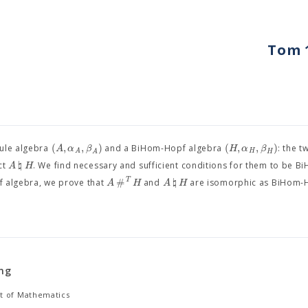
Tom 1
(
,
,
)
(
,
,
)
A
α
β
H
α
β
ule algebra
and a BiHom-Hopf algebra
: the t
H
A
A
H
♮
A
H
ct
. We find necessary and sufficient conditions for them to be 
#
♮
T
A
H
A
H
 algebra, we prove that
and
are isomorphic as BiHom-
ang
 of Mathematics