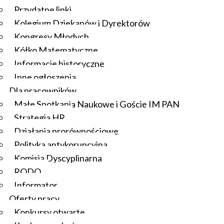
Przydatne linki
Kolegium Dziekanów i Dyrektorów
Kongresy Młodych
Kółko Matematyczne
Informacje historyczne
Inne ogłoszenia
Dla pracowników
Małe Spotkania Naukowe i Goście IM PAN
Strategia HR
Działania prorównościowe
Polityka antykorupcyjna
Komisja Dyscyplinarna
RODO
Informator
Oferty pracy
Konkursy otwarte