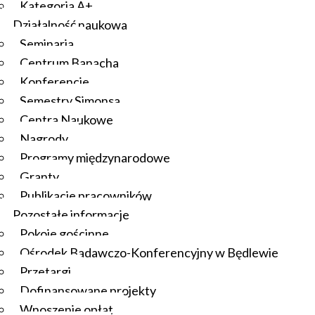
Kategoria A+
Działalność naukowa
Seminaria
Centrum Banacha
Konferencje
Semestry Simonsa
Centra Naukowe
Nagrody
Programy międzynarodowe
Granty
Publikacje pracowników
Pozostałe informacje
Pokoje gościnne
Ośrodek Badawczo-Konferencyjny w Będlewie
Przetargi
Dofinansowane projekty
Wnoszenie opłat