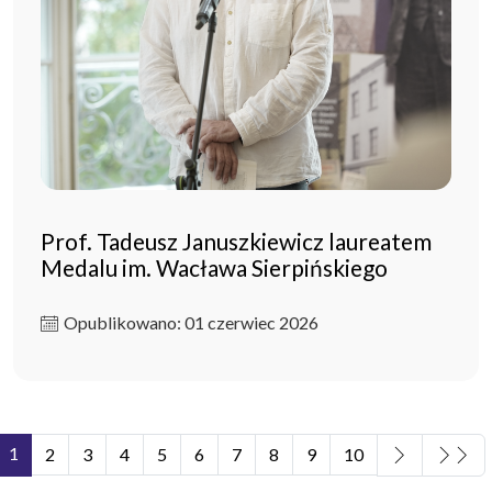
Prof. Tadeusz Januszkiewicz laureatem
Medalu im. Wacława Sierpińskiego
Opublikowano: 01 czerwiec 2026
1
2
3
4
5
6
7
8
9
10
Strona 1 z 11