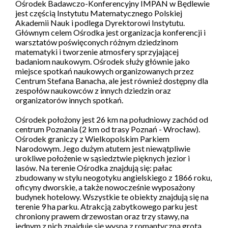
Ośrodek Badawczo-Konferencyjny IMPAN w Będlewie
jest częścią Instytutu Matematycznego Polskiej
Akademii Nauk i podlega Dyrektorowi Instytutu.
Głównym celem Ośrodka jest organizacja konferencji i
warsztatów poświęconych różnym dziedzinom
matematyki i tworzenie atmosfery sprzyjającej
badaniom naukowym. Ośrodek służy głównie jako
miejsce spotkań naukowych organizowanych przez
Centrum Stefana Banacha, ale jest również dostępny dla
zespołów naukowców z innych dziedzin oraz
organizatorów innych spotkań.
Ośrodek położony jest 26 km na południowy zachód od
centrum Poznania (2 km od trasy Poznań - Wrocław).
Ośrodek graniczy z Wielkopolskim Parkiem
Narodowym. Jego dużym atutem jest niewątpliwie
urokliwe położenie w sąsiedztwie pięknych jezior i
lasów. Na terenie Ośrodka znajdują się: pałac
zbudowany w stylu neogotyku angielskiego z 1866 roku,
oficyny dworskie, a także nowocześnie wyposażony
budynek hotelowy. Wszystkie te obiekty znajdują się na
terenie 9 ha parku. Atrakcją zabytkowego parku jest
chroniony prawem drzewostan oraz trzy stawy, na
jednym z nich znajduje się wyspa z romantyczną grotą.