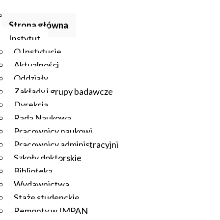
Strona główna
Instytut
O Instytucie
Aktualności
Oddziały
Zakłady i grupy badawcze
Dyrekcja
Rada Naukowa
Pracownicy naukowi
Pracownicy administracyjni
Szkoły doktorskie
Biblioteka
Wydawnictwa
Staże studenckie
Remonty w IMPAN