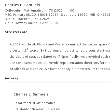
Charles L. Samuels
Colloquium Mathematicum 178 (2025), 11-30
MSC: Primary 08C20, 11R04, 32C37; Secondary 11G50, 46B10, 46B2
DOI: 10.4064/cm9180-3-2025
Opublikowany online: 7 April 2025
Streszczenie
A 2009 article of Allcock and Vaaler examined the vector space
1
L
a certain
space. By involving an object called a consistent m
G
the duals of spaces related to
. Specifically, we provided such
use consistent maps to provide representation theorems for the 
of Allcock and Vaaler. We further apply our new results to recov
Autorzy
Charles L. Samuels
Department of Mathematics
Christopher Newport University