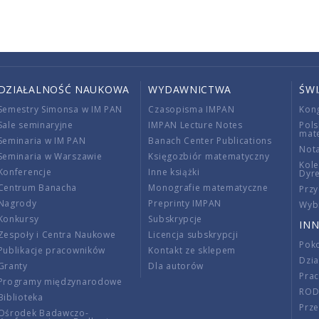
DZIAŁALNOŚĆ NAUKOWA
WYDAWNICTWA
ŚW
Semestry Simonsa w IM PAN
Czasopisma IMPAN
Kon
Sale seminaryjne
IMPAN Lecture Notes
Pols
mat
Seminaria w IM PAN
Banach Center Publications
Nota
Seminaria w Warszawie
Księgozbiór matematyczny
Kole
Konferencje
Inne książki
Dyr
Centrum Banacha
Monografie matematyczne
Przy
Nagrody
Preprinty IMPAN
Wybi
Konkursy
Subskrypcje
INN
Zespoły i Centra Naukowe
Licencja subskrypcji
Poko
Publikacje pracowników
Kontakt ze sklepem
Dzi
Granty
Dla autorów
Pra
Programy międzynarodowe
RO
Biblioteka
Prze
Ośrodek Badawczo-