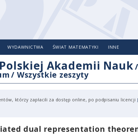
WYDAWNICTWA
ŚWIAT MATEMATYKI
INNE
Polskiej Akademii Nauk
cum
/
Wszystkie zeszyty
tów, którzy zapłacili za dostęp online, po podpisaniu licencji
ciated dual representation theore