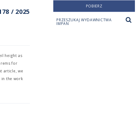
POBIERZ
78 / 2025
PRZESZUKAJ WYDAWNICTWA
IMPAN
il height as
orems for
t article, we
 in the work