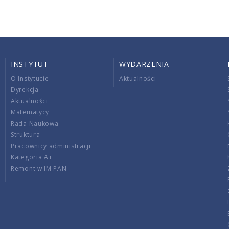
INSTYTUT
WYDARZENIA
O Instytucie
Aktualności
Dyrekcja
Aktualności
Matematycy
Rada Naukowa
Struktura
Pracownicy administracji
Kategoria A+
Remont w IM PAN