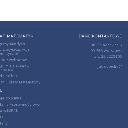
IAT MATEMATYKI
DANE KONTAKTOWE
gresy Młodych
ul. Śniadeckich 8
kie wydawnictwa
00-656 Warszawa
ematyczne
tel.: 22 5228100
tki z wykładów
gium Dziekanów i
Jak dojechać?
ektorów
datne linki
tni Polscy Matematycy
E
je gościnne
ałania Prorównościowe
ca w IMPAN
DO
targi