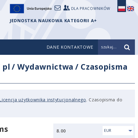
DLA PRACOWNIKÓW
JEDNOSTKA NAUKOWA KATEGORII A+
DANE KONTAKTOWE
szukaj...
/
pl
/
Wydawnictwa
/
Czasopisma
Licencja użytkownika instytucjonalnego
. Czasopisma do
ms
8.00
EUR