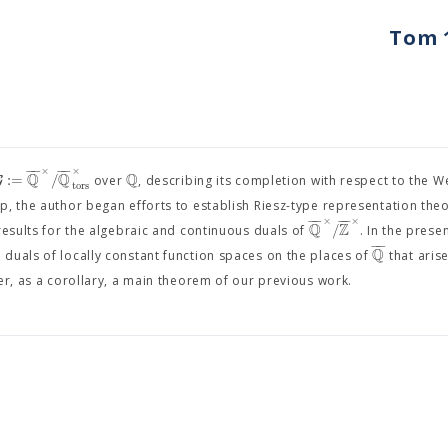
Tom 1
5
−
−
−
−
×
×
Q
Q
Q
:
=
/
G
over
, describing its completion with respect to the We
t
o
r
s
ap, the author began efforts to establish Riesz-type representation the
−
−
−
−
×
×
Q
Z
/
 results for the algebraic and continuous duals of
. In the presen
−
−
Q
duals of locally constant function spaces on the places of
that arise
er, as a corollary, a main theorem of our previous work.