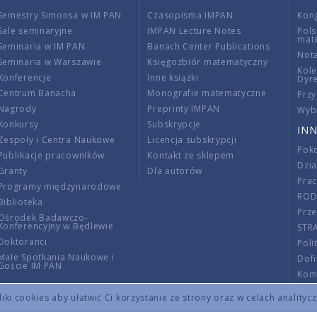
Semestry Simonsa w IM PAN
Czasopisma IMPAN
Kon
Sale seminaryjne
IMPAN Lecture Notes
Pols
mat
Seminaria w IM PAN
Banach Center Publications
Nota
Seminaria w Warszawie
Księgozbiór matematyczny
Kole
Konferencje
Inne książki
Dyr
Centrum Banacha
Monografie matematyczne
Przy
Nagrody
Preprinty IMPAN
Wybi
Konkursy
Subskrypcje
INN
Zespoły i Centra Naukowe
Licencja subskrypcji
Poko
Publikacje pracowników
Kontakt ze sklepem
Dzi
Granty
Dla autorów
Pra
Programy międzynarodowe
RO
Biblioteka
Prze
Ośrodek Badawczo-
Konferencyjny w Będlewie
STR
Doktoranci
Poli
Małe Spotkania Naukowe i
Dof
Goście IM PAN
Komi
Info
ki cookies aby ułatwić Ci korzystanie ze strony oraz w celach analityc
Wno