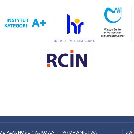
DZIAŁALNOŚĆ NAUKOWA
WYDAWNICTWA
ŚW