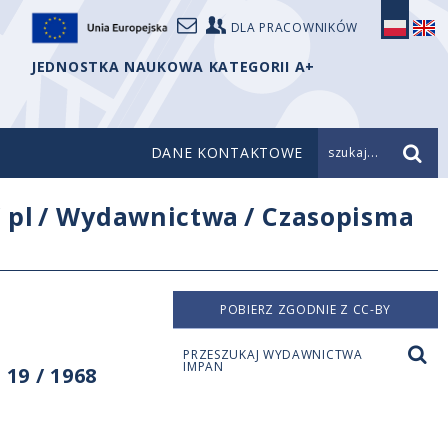
DLA PRACOWNIKÓW
JEDNOSTKA NAUKOWA KATEGORII A+
DANE KONTAKTOWE
szukaj...
/
pl
/
Wydawnictwa
/
Czasopisma
POBIERZ ZGODNIE Z CC-BY
PRZESZUKAJ WYDAWNICTWA
IMPAN
19 / 1968