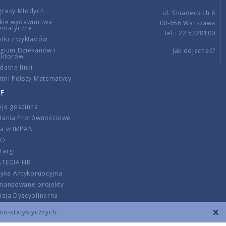
gresy Młodych
ul. Śniadeckich 8
kie wydawnictwa
00-656 Warszawa
ematyczne
tel.: 22 5228100
tki z wykładów
gium Dziekanów i
Jak dojechać?
ektorów
datne linki
tni Polscy Matematycy
E
je gościnne
ałania Prorównościowe
ca w IMPAN
DO
targi
ATEGIA HR
tyka Antykorupcyjna
inansowane projekty
sja Dyscyplinarna
rmator
zno-statystycznych.
szenie opłat