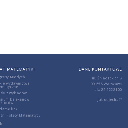
IAT MATEMATYKI
DANE KONTAKTOWE
gresy Młodych
ul. Śniadeckich 8
kie wydawnictwa
00-656 Warszawa
ematyczne
tel.: 22 5228100
tki z wykładów
gium Dziekanów i
Jak dojechać?
ektorów
datne linki
tni Polscy Matematycy
E