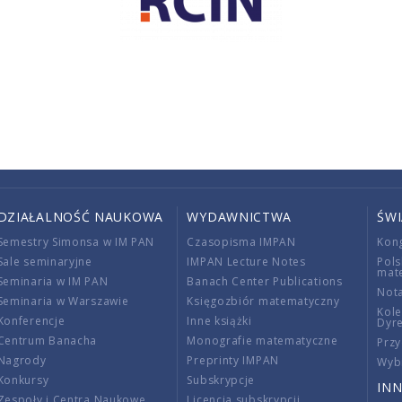
DZIAŁALNOŚĆ NAUKOWA
WYDAWNICTWA
ŚW
Semestry Simonsa w IM PAN
Czasopisma IMPAN
Kon
Sale seminaryjne
IMPAN Lecture Notes
Pols
mat
Seminaria w IM PAN
Banach Center Publications
Nota
Seminaria w Warszawie
Księgozbiór matematyczny
Kole
Konferencje
Inne książki
Dyr
Centrum Banacha
Monografie matematyczne
Przy
Nagrody
Preprinty IMPAN
Wybi
Konkursy
Subskrypcje
INN
Zespoły i Centra Naukowe
Licencja subskrypcji