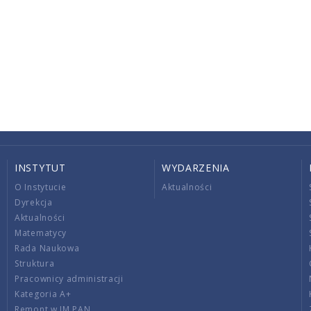
INSTYTUT
WYDARZENIA
O Instytucie
Aktualności
Dyrekcja
Aktualności
Matematycy
Rada Naukowa
Struktura
Pracownicy administracji
Kategoria A+
Remont w IM PAN