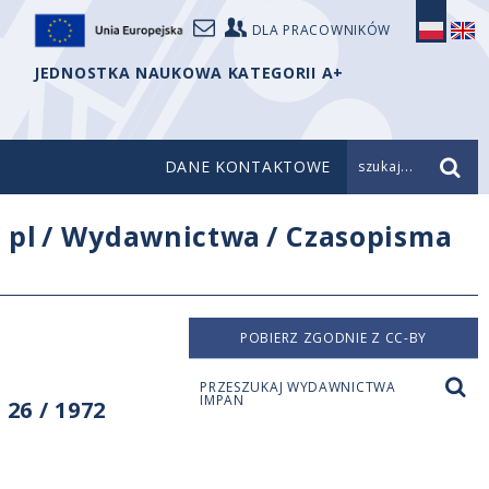
DLA PRACOWNIKÓW
JEDNOSTKA NAUKOWA KATEGORII A+
DANE KONTAKTOWE
szukaj...
/
pl
/
Wydawnictwa
/
Czasopisma
POBIERZ ZGODNIE Z CC-BY
PRZESZUKAJ WYDAWNICTWA
IMPAN
26 / 1972