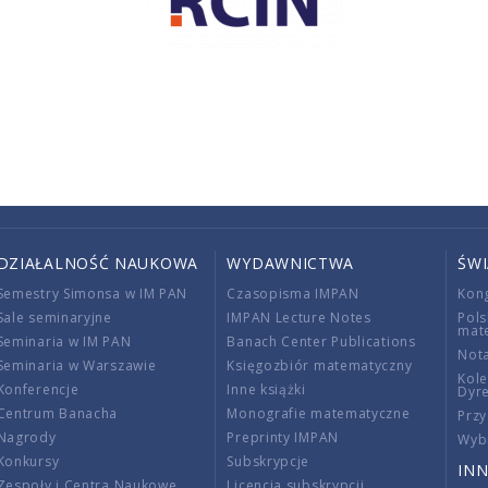
DZIAŁALNOŚĆ NAUKOWA
WYDAWNICTWA
ŚW
Semestry Simonsa w IM PAN
Czasopisma IMPAN
Kon
Sale seminaryjne
IMPAN Lecture Notes
Pols
mat
Seminaria w IM PAN
Banach Center Publications
Nota
Seminaria w Warszawie
Księgozbiór matematyczny
Kole
Konferencje
Inne książki
Dyr
Centrum Banacha
Monografie matematyczne
Przy
Nagrody
Preprinty IMPAN
Wybi
Konkursy
Subskrypcje
INN
Zespoły i Centra Naukowe
Licencja subskrypcji