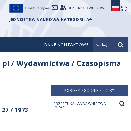
DLA PRACOWNIKÓW
JEDNOSTKA NAUKOWA KATEGORII A+
DANE KONTAKTOWE
szukaj...
/
pl
/
Wydawnictwa
/
Czasopisma
POBIERZ ZGODNIE Z CC-BY
PRZESZUKAJ WYDAWNICTWA
IMPAN
27 / 1973