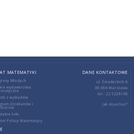
IAT MATEMATYKI
DANE KONTAKTOWE
gresy Młodych
ul. Śniadeckich 8
kie wydawnictwa
00-656 Warszawa
ematyczne
tel.: 22 5228100
tki z wykładów
gium Dziekanów i
Jak dojechać?
ektorów
datne linki
tni Polscy Matematycy
E