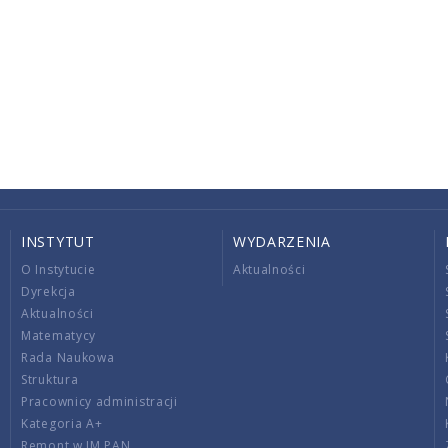
INSTYTUT
WYDARZENIA
O Instytucie
Aktualności
Dyrekcja
Aktualności
Matematycy
Rada Naukowa
Struktura
Pracownicy administracji
Kategoria A+
Remont w IM PAN