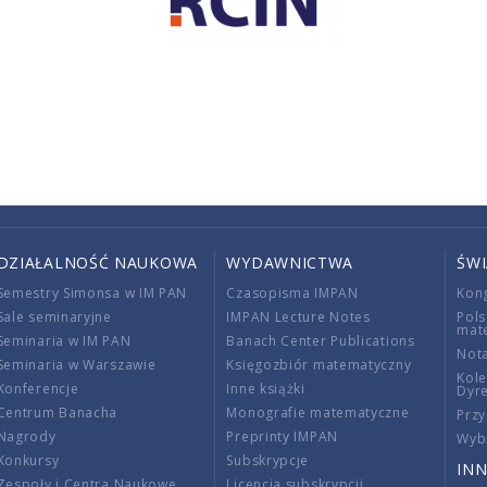
DZIAŁALNOŚĆ NAUKOWA
WYDAWNICTWA
ŚW
Semestry Simonsa w IM PAN
Czasopisma IMPAN
Kon
Sale seminaryjne
IMPAN Lecture Notes
Pols
mat
Seminaria w IM PAN
Banach Center Publications
Nota
Seminaria w Warszawie
Księgozbiór matematyczny
Kole
Konferencje
Inne książki
Dyr
Centrum Banacha
Monografie matematyczne
Przy
Nagrody
Preprinty IMPAN
Wybi
Konkursy
Subskrypcje
INN
Zespoły i Centra Naukowe
Licencja subskrypcji