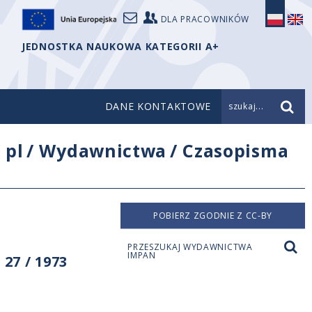
DLA PRACOWNIKÓW
JEDNOSTKA NAUKOWA KATEGORII A+
DANE KONTAKTOWE
szukaj...
/
pl
/
Wydawnictwa
/
Czasopisma
POBIERZ ZGODNIE Z CC-BY
PRZESZUKAJ WYDAWNICTWA
IMPAN
27 / 1973