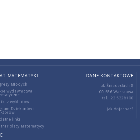
IAT MATEMATYKI
DANE KONTAKTOWE
gresy Młodych
ul. Śniadeckich 8
kie wydawnictwa
00-656 Warszawa
ematyczne
tel.: 22 5228100
tki z wykładów
gium Dziekanów i
Jak dojechać?
ektorów
datne linki
tni Polscy Matematycy
E