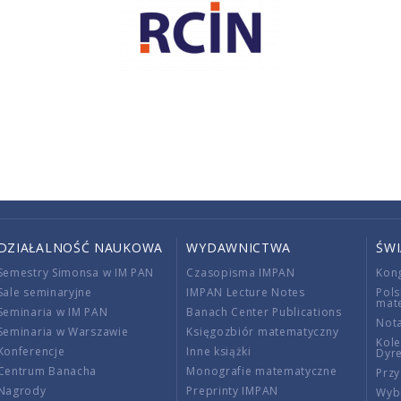
DZIAŁALNOŚĆ NAUKOWA
WYDAWNICTWA
ŚW
Semestry Simonsa w IM PAN
Czasopisma IMPAN
Kon
Sale seminaryjne
IMPAN Lecture Notes
Pols
mat
Seminaria w IM PAN
Banach Center Publications
Nota
Seminaria w Warszawie
Księgozbiór matematyczny
Kole
Konferencje
Inne książki
Dyr
Centrum Banacha
Monografie matematyczne
Przy
Nagrody
Preprinty IMPAN
Wybi