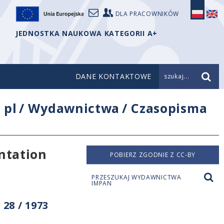
DLA PRACOWNIKÓW
JEDNOSTKA NAUKOWA KATEGORII A+
DANE KONTAKTOWE
szukaj...
/
pl
/
Wydawnictwa
/
Czasopisma
ntation
POBIERZ ZGODNIE Z CC-BY
PRZESZUKAJ WYDAWNICTWA
IMPAN
28 / 1973