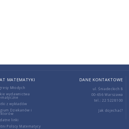
IAT MATEMATYKI
DANE KONTAKTOWE
gresy Młodych
ul. Śniadeckich 8
kie wydawnictwa
00-656 Warszawa
ematyczne
tel.: 22 5228100
tki z wykładów
gium Dziekanów i
Jak dojechać?
ektorów
datne linki
tni Polscy Matematycy