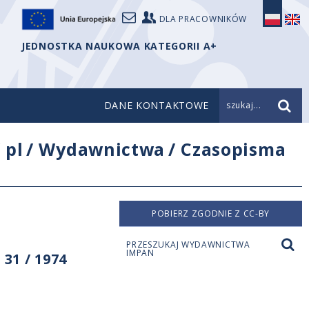
DLA PRACOWNIKÓW
JEDNOSTKA NAUKOWA KATEGORII A+
DANE KONTAKTOWE
szukaj...
/
pl
/
Wydawnictwa
/
Czasopisma
POBIERZ ZGODNIE Z CC-BY
PRZESZUKAJ WYDAWNICTWA
IMPAN
31 / 1974