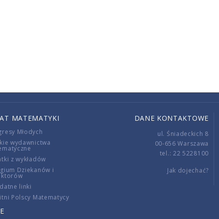
IAT MATEMATYKI
DANE KONTAKTOWE
gresy Młodych
ul. Śniadeckich 8
kie wydawnictwa
00-656 Warszawa
ematyczne
tel.: 22 5228100
tki z wykładów
gium Dziekanów i
Jak dojechać?
ektorów
datne linki
tni Polscy Matematycy
E