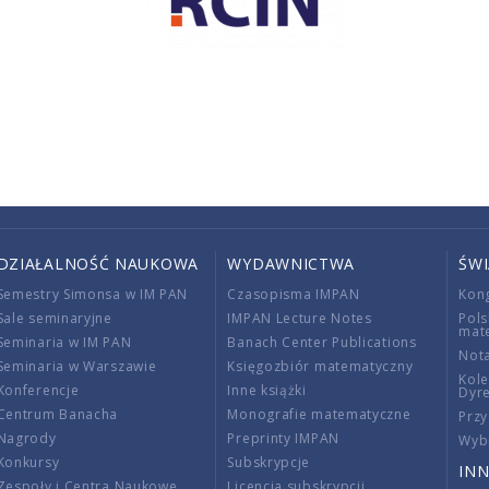
DZIAŁALNOŚĆ NAUKOWA
WYDAWNICTWA
ŚW
Semestry Simonsa w IM PAN
Czasopisma IMPAN
Kon
Sale seminaryjne
IMPAN Lecture Notes
Pols
mat
Seminaria w IM PAN
Banach Center Publications
Nota
Seminaria w Warszawie
Księgozbiór matematyczny
Kole
Konferencje
Inne książki
Dyr
Centrum Banacha
Monografie matematyczne
Przy
Nagrody
Preprinty IMPAN
Wybi
Konkursy
Subskrypcje
INN
Zespoły i Centra Naukowe
Licencja subskrypcji