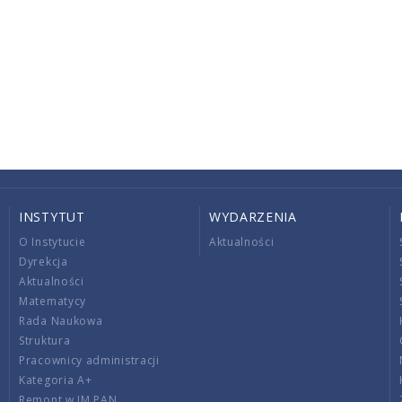
INSTYTUT
WYDARZENIA
O Instytucie
Aktualności
Dyrekcja
Aktualności
Matematycy
Rada Naukowa
Struktura
Pracownicy administracji
Kategoria A+
Remont w IM PAN