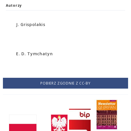
Autorzy
J. Grispolakis
E. D. Tymchatyn
POBIERZ ZGODNIE Z CC-BY