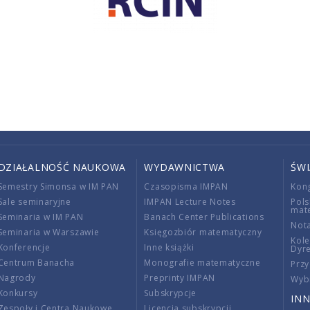
DZIAŁALNOŚĆ NAUKOWA
WYDAWNICTWA
ŚW
Semestry Simonsa w IM PAN
Czasopisma IMPAN
Kon
Sale seminaryjne
IMPAN Lecture Notes
Pols
mat
Seminaria w IM PAN
Banach Center Publications
Nota
Seminaria w Warszawie
Księgozbiór matematyczny
Kole
Konferencje
Inne książki
Dyr
Centrum Banacha
Monografie matematyczne
Przy
Nagrody
Preprinty IMPAN
Wybi
Konkursy
Subskrypcje
INN
Zespoły i Centra Naukowe
Licencja subskrypcji