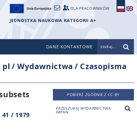
DLA PRACOWNIKÓW
JEDNOSTKA NAUKOWA KATEGORII A+
DANE KONTAKTOWE
szukaj...
/
pl
/
Wydawnictwa
/
Czasopisma
subsets
POBIERZ ZGODNIE Z CC-BY
PRZESZUKAJ WYDAWNICTWA
IMPAN
41 / 1979