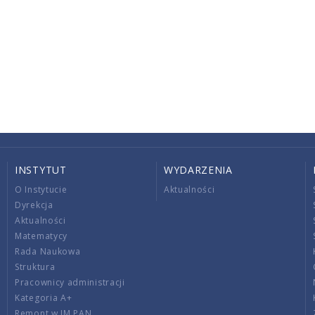
INSTYTUT
WYDARZENIA
O Instytucie
Aktualności
Dyrekcja
Aktualności
Matematycy
Rada Naukowa
Struktura
Pracownicy administracji
Kategoria A+
Remont w IM PAN