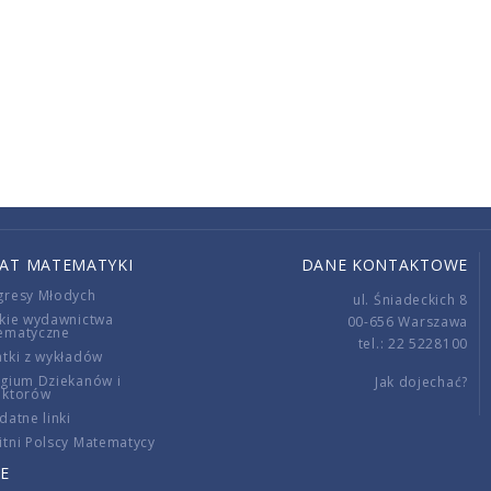
IAT MATEMATYKI
DANE KONTAKTOWE
gresy Młodych
ul. Śniadeckich 8
kie wydawnictwa
00-656 Warszawa
ematyczne
tel.: 22 5228100
tki z wykładów
gium Dziekanów i
Jak dojechać?
ektorów
datne linki
tni Polscy Matematycy
E