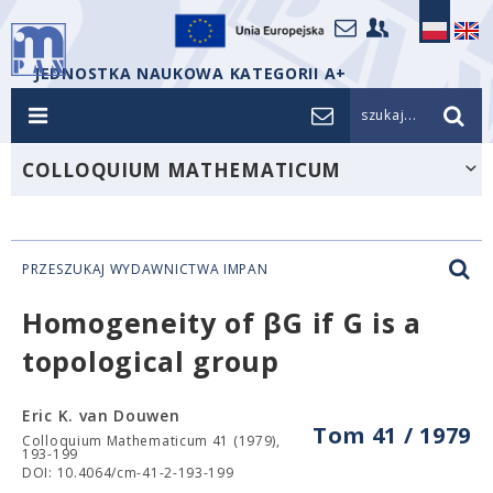
JEDNOSTKA NAUKOWA KATEGORII A+
szukaj...
COLLOQUIUM MATHEMATICUM
PRZESZUKAJ WYDAWNICTWA IMPAN
Homogeneity of βG if G is a
topological group
Eric K. van Douwen
Tom 41 / 1979
Colloquium Mathematicum 41 (1979),
193-199
DOI: 10.4064/cm-41-2-193-199