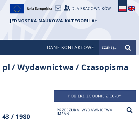
DLA PRACOWNIKÓW
JEDNOSTKA NAUKOWA KATEGORII A+
DANE KONTAKTOWE
szukaj...
/
pl
/
Wydawnictwa
/
Czasopisma
POBIERZ ZGODNIE Z CC-BY
PRZESZUKAJ WYDAWNICTWA
IMPAN
43 / 1980