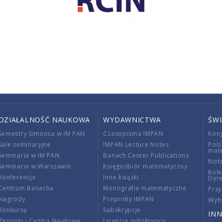
DZIAŁALNOŚĆ NAUKOWA
WYDAWNICTWA
ŚW
Semestry Simonsa w IM PAN
Czasopisma IMPAN
Kon
Sale seminaryjne
IMPAN Lecture Notes
Pols
mat
Seminaria w IM PAN
Banach Center Publications
Nota
Seminaria w Warszawie
Księgozbiór matematyczny
Kole
Konferencje
Inne książki
Dyr
Centrum Banacha
Monografie matematyczne
Przy
Nagrody
Preprinty IMPAN
Wybi
Konkursy
Subskrypcje
INN
Zespoły i Centra Naukowe
Licencja subskrypcji