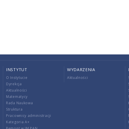
INSTYTUT
WYDARZENIA
O Instytucie
Aktualności
Dyrekcja
Aktualności
Matematycy
Rada Naukowa
Struktura
Pracownicy administracji
Kategoria A+
Remont w IM PAN