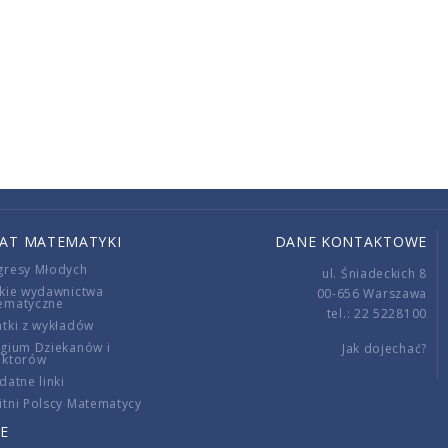
IAT MATEMATYKI
DANE KONTAKTOWE
gresy Młodych
ul. Śniadeckich 8
kie wydawnictwa
00-656 Warszawa
ematyczne
tel.: 22 5228100
tki z wykładów
gium Dziekanów i
Jak dojechać?
ektorów
datne linki
tni Polscy Matematycy
E