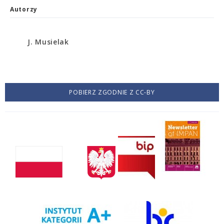
Autorzy
J. Musielak
POBIERZ ZGODNIE Z CC-BY